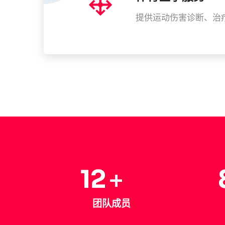
提供运动伤害诊断、治
+
12
团队成员