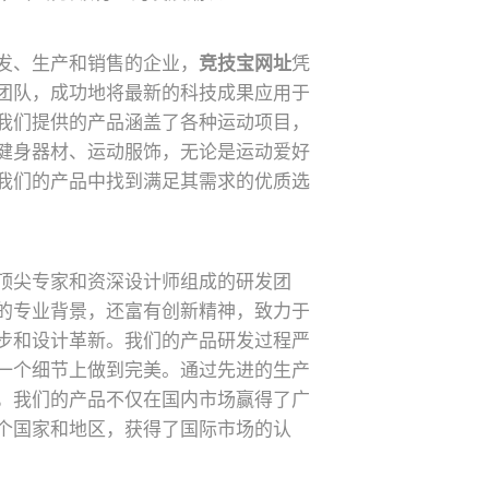
发、生产和销售的企业，
竞技宝网址
凭
团队，成功地将最新的科技成果应用于
我们提供的产品涵盖了各种运动项目，
健身器材、运动服饰，无论是运动爱好
我们的产品中找到满足其需求的优质选
顶尖专家和资深设计师组成的研发团
的专业背景，还富有创新精神，致力于
步和设计革新。我们的产品研发过程严
一个细节上做到完美。通过先进的生产
，我们的产品不仅在国内市场赢得了广
个国家和地区，获得了国际市场的认