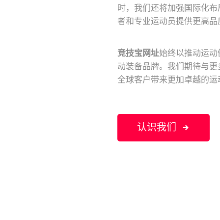
时，我们还将加强国际化布
者和专业运动员提供更高品
竞技宝网址
始终以推动运动
动装备品牌。我们期待与更
全球客户带来更加卓越的运
认识我们