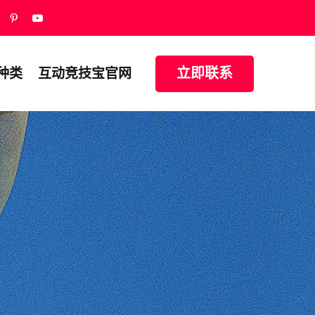
立即联系
种类
互动竞技宝官网