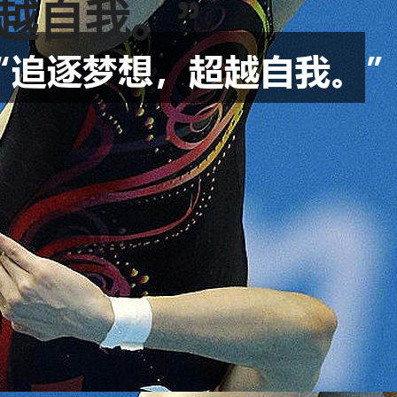
越自我。”