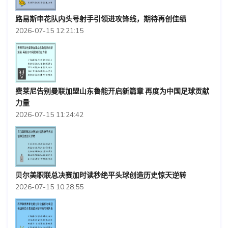
路易斯申花队内头号射手引领进攻锋线，期待再创佳绩
2026-07-15 12:21:15
费莱尼告别曼联加盟山东鲁能开启新篇章 再度为中国足球贡献
力量
2026-07-15 11:24:42
贝尔美职联总决赛加时读秒绝平头球创造历史惊天逆转
2026-07-15 10:28:55