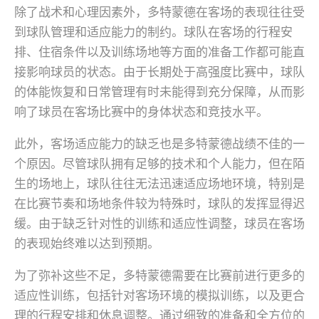
除了战术和心理因素外，多特蒙德在客场的表现往往受
到球队管理和适应能力的制约。球队在客场的行程安
排、住宿条件以及训练场地等方面的准备工作都可能直
接影响球员的状态。由于长期处于高强度比赛中，球队
的体能恢复和日常管理有时未能得到充分保障，从而影
响了球员在客场比赛中的身体状态和竞技水平。
此外，客场适应能力的缺乏也是多特蒙德战绩不佳的一
个原因。尽管球队拥有足够的技术和个人能力，但在陌
生的场地上，球队往往无法迅速适应场地环境，特别是
在比赛节奏和场地条件较为特殊时，球队的发挥显得迟
缓。由于缺乏针对性的训练和适应性调整，球员在客场
的表现始终难以达到预期。
为了弥补这些不足，多特蒙德需要在比赛前进行更多的
适应性训练，包括针对客场环境的模拟训练，以及更合
理的行程安排和休息调整。通过细致的准备和全方位的