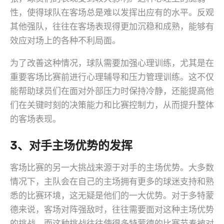
性，使得球队在客场总是难以发挥出应有的水平。反观
其他强队，往往在客场表现得更加沉稳和成熟，能够有
效应对场上的各种不利局面。
为了改善这种情况，球队需要加强心理训练，尤其是在
重要客场比赛前进行心理辅导和压力管理训练。这不仅
能帮助球员们在面对外部压力时保持冷静，还能提高他
们在关键时刻的决策能力和比赛控制力，从而提升整体
的客场表现。
3、对手主场优势的发挥
客场比赛的另一大挑战来源于对手的主场优势。大多数
情况下，主队会在自己的主场拥有更多的球迷支持和熟
悉的比赛环境，这无疑是他们的一大优势。对于多特蒙
德来说，客场对阵强敌时，往往需要面对这种主场优势
的挑战。而这种挑战往往使得多特蒙德的比赛节奏被对