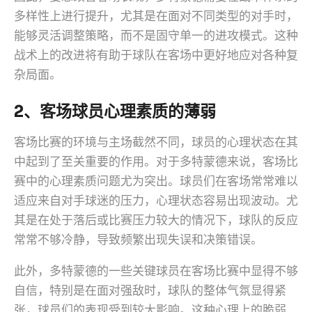
多样性上进行提升，尤其是在面对不同类型的对手时，
能够灵活调整策略，而不是固守单一的进攻模式。这种
战术上的改进将有助于球队在客场中更好地应对各种复
杂局面。
2、客场球员心理素质的薄弱
客场比赛的环境与主场截然不同，球员的心理状态在其
中起到了至关重要的作用。对于多特蒙德来说，客场比
赛中的心理素质问题尤为突出。球员们在客场常常难以
适应来自对手球迷的压力，心理状态容易出现波动。尤
其是在处于落后或比赛压力较大的情况下，球队的反应
常常不够冷静，导致频繁出现失误和决策错误。
此外，多特蒙德的一些关键球员在客场比赛中显得不够
自信，特别是在面对强敌时，球队的整体气氛显得紧
张，球员们的表现受到较大影响。这种心理上的脆弱