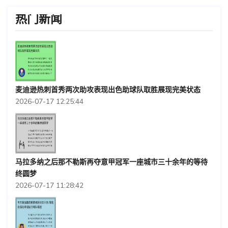
热门新闻
麦迪逊热刺首秀两次助攻表现出色助球队取胜展现完美状态
2026-07-17 12:25:44
马拉多纳之后那不勒斯再夺意甲冠军一座城市三十余年的等待
终圆梦
2026-07-17 11:28:42