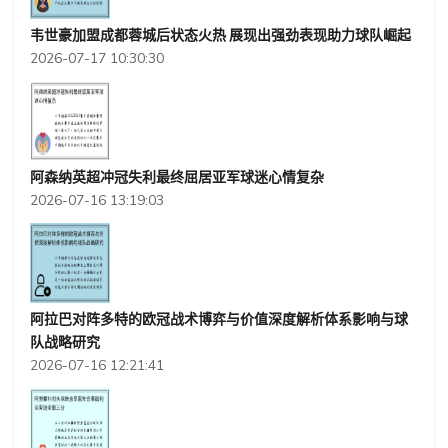
韦世豪加盟成都蓉城后状态火热 展现出强劲表现助力球队崛起
2026-07-17 10:30:30
阿森纳英超冲冠失利最终屈居亚军球迷心情复杂
2026-07-16 13:19:03
阿拉巴对阵多特的欧冠战术博弈与价值深度解析体系影响与球
队战略研究
2026-07-16 12:21:41