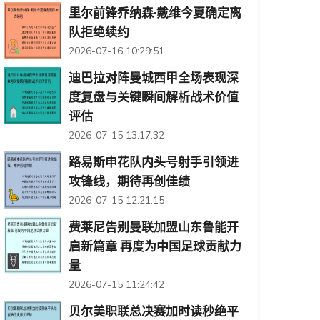
里尔前锋乔纳森·戴维今夏确定离
队拒绝续约
2026-07-16 10:29:51
迪巴拉对阵曼城西甲全场表现深
度复盘与关键瞬间解析战术价值
评估
2026-07-15 13:17:32
路易斯申花队内头号射手引领进
攻锋线，期待再创佳绩
2026-07-15 12:21:15
费莱尼告别曼联加盟山东鲁能开
启新篇章 再度为中国足球贡献力
量
2026-07-15 11:24:42
贝尔美职联总决赛加时读秒绝平