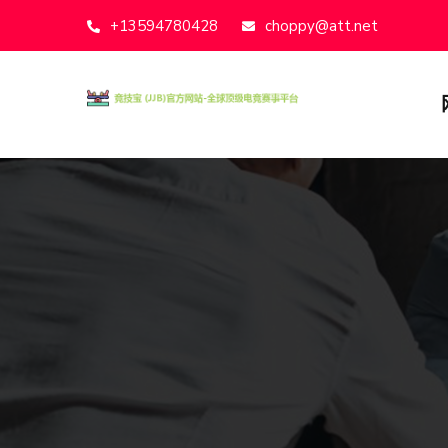
+13594780428
choppy@att.net