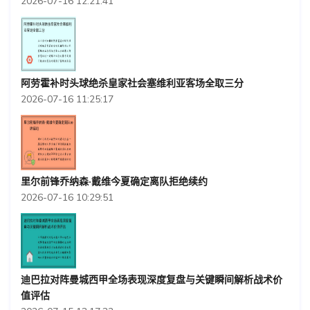
2026-07-16 12:21:41
阿劳霍补时头球绝杀皇家社会塞维利亚客场全取三分
2026-07-16 11:25:17
里尔前锋乔纳森·戴维今夏确定离队拒绝续约
2026-07-16 10:29:51
迪巴拉对阵曼城西甲全场表现深度复盘与关键瞬间解析战术价
值评估