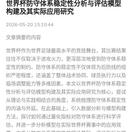
世界杯防守体系稳定性分析与评估模型
构建及其实际应用研究
2026-05-20 15:10:44
文章摘要的内容
世界杯作为世界足球最高水平的竞技舞台，其比赛结果
往往不仅取决于进攻火力，更深层次地受到防守体系稳
定性的制约。防守体系的稳定性不仅体现为后防线的组
织严密程度，还涵盖了整体战术协同、球员执行力以及
临场调整能力等多维因素。本文以世界杯防守体系稳定
性分析与评估模型构建及其实际应用研究为核心，尝试
从理论与实践相结合的角度，系统梳理防守体系稳定性
的内涵与外延。在此基础上，引入数据分析与模型构建
方法，探讨如何通过量化指标对防守体系进行科学评
估，并进一步分析模型在实际世界杯赛事中的应用效