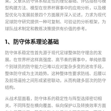
果。文章从防守体系稳定性的理论基础、评估指标与模
型构建方法、模型在世界杯赛事中的应用分析，以及模
型优化与发展前景四个方面展开深入论述，力求为现代
足球防守研究提供一种可复制、可验证的分析框架，为
球队战术制定和教练决策提供有价值的参考。
1、防守体系理论基础
防守体系稳定性首先源于现代足球整体防守理念的发
展。在世界杯这样高强度、高节奏的赛事中，单纯依靠
个别球员的防守能力已难以应对复杂多变的进攻手段，
整体防守成为主流趋势。这种整体性要求防线、后腰以
及前场逼抢之间形成紧密联动，从而构建多层次的防守
结构。
从战术层面看，防守体系的稳定性与阵型选择密切相
关。不同阵型在横向覆盖、纵向保护以及转换效率方面