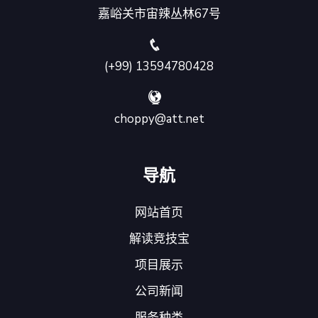
嘉峪关市宙辣丛林67号
(+99) 13594780428
choppy@att.net
导航
网站首页
解读竞技宝
项目展示
公司新闻
服务种类