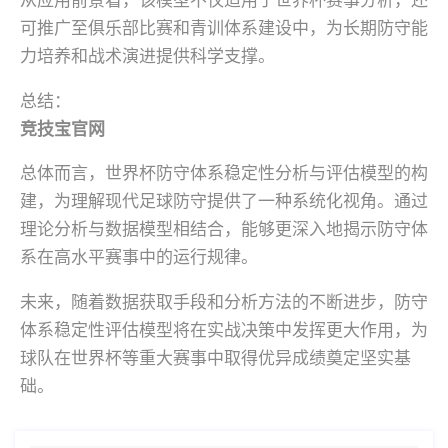
从应用前景看，该模型不仅适用于世界杯赛事分析，还
可推广至俱乐部比赛和青训体系建设中，为长期防守能
力培养和战术演进提供科学支撑。
总结：
竞技宝官网
总体而言，世界杯防守体系稳定性分析与评估模型的构
建，为理解现代足球防守提供了一种系统化视角。通过
理论分析与数据模型相结合，能够更深入地揭示防守体
系在高水平赛事中的运行规律。
未来，随着数据获取手段和分析方法的不断进步，防守
体系稳定性评估模型将在实战决策中发挥更大作用，为
球队在世界杯等重大赛事中取得优异成绩奠定坚实基
础。