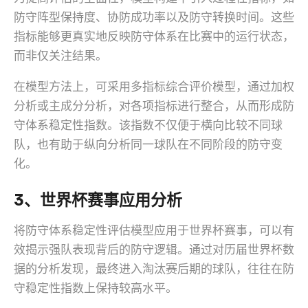
防守阵型保持度、协防成功率以及防守转换时间。这些
指标能够更真实地反映防守体系在比赛中的运行状态，
而非仅关注结果。
在模型方法上，可采用多指标综合评价模型，通过加权
分析或主成分分析，对各项指标进行整合，从而形成防
守体系稳定性指数。该指数不仅便于横向比较不同球
队，也有助于纵向分析同一球队在不同阶段的防守变
化。
3、世界杯赛事应用分析
将防守体系稳定性评估模型应用于世界杯赛事，可以有
效揭示强队表现背后的防守逻辑。通过对历届世界杯数
据的分析发现，最终进入淘汰赛后期的球队，往往在防
守稳定性指数上保持较高水平。