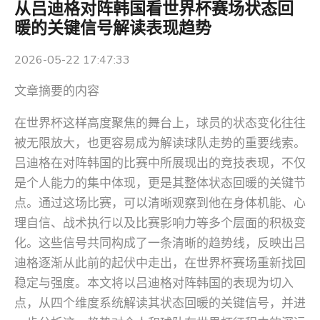
从吕迪格对阵韩国看世界杯赛场状态回
暖的关键信号解读表现趋势
2026-05-22 17:47:33
文章摘要的内容
在世界杯这样高度聚焦的舞台上，球员的状态变化往往
被无限放大，也更容易成为解读球队走势的重要线索。
吕迪格在对阵韩国的比赛中所展现出的竞技表现，不仅
是个人能力的集中体现，更是其整体状态回暖的关键节
点。通过这场比赛，可以清晰观察到他在身体机能、心
理自信、战术执行以及比赛影响力等多个层面的积极变
化。这些信号共同构成了一条清晰的趋势线，反映出吕
迪格逐渐从此前的起伏中走出，在世界杯赛场重新找回
稳定与强度。本文将以吕迪格对阵韩国的表现为切入
点，从四个维度系统解读其状态回暖的关键信号，并进