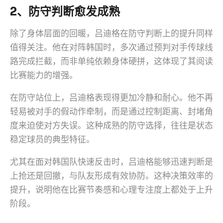
2、防守判断愈发成熟
除了身体层面的回暖，吕迪格在防守判断上的提升同样
值得关注。他在对阵韩国时，多次通过预判对手传球线
路完成拦截，而非单纯依赖身体硬拼，这体现了其阅读
比赛能力的增强。
在防守站位上，吕迪格表现得更加冷静和耐心。他不再
轻易被对手的假动作牵制，而是通过控制距离、封堵角
度来迫使对方失误。这种成熟的防守选择，往往是状态
稳定球员的典型特征。
尤其在面对韩国队快速反击时，吕迪格能够迅速判断是
上抢还是回撤，与队友形成有效协防。这种决策效率的
提升，说明他在比赛节奏感和心理专注度上都处于上升
阶段。