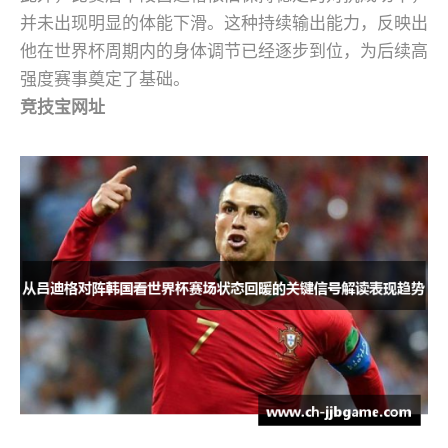
并未出现明显的体能下滑。这种持续输出能力，反映出
他在世界杯周期内的身体调节已经逐步到位，为后续高
强度赛事奠定了基础。
竞技宝网址