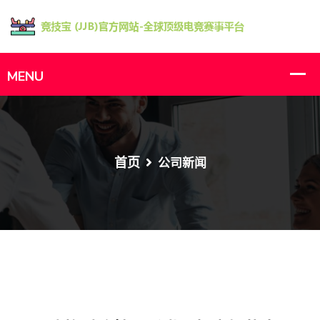
首页
公司新闻