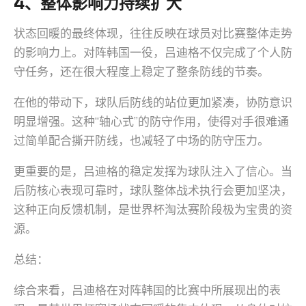
4、整体影响力持续扩大
状态回暖的最终体现，往往反映在球员对比赛整体走势
的影响力上。对阵韩国一役，吕迪格不仅完成了个人防
守任务，还在很大程度上稳定了整条防线的节奏。
在他的带动下，球队后防线的站位更加紧凑，协防意识
明显增强。这种“轴心式”的防守作用，使得对手很难通
过简单配合撕开防线，也减轻了中场的防守压力。
更重要的是，吕迪格的稳定发挥为球队注入了信心。当
后防核心表现可靠时，球队整体战术执行会更加坚决，
这种正向反馈机制，是世界杯淘汰赛阶段极为宝贵的资
源。
总结：
综合来看，吕迪格在对阵韩国的比赛中所展现出的表