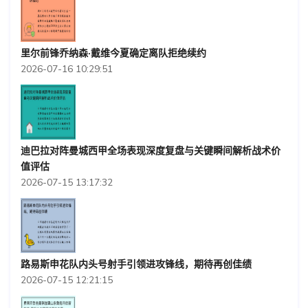
里尔前锋乔纳森·戴维今夏确定离队拒绝续约
2026-07-16 10:29:51
迪巴拉对阵曼城西甲全场表现深度复盘与关键瞬间解析战术价
值评估
2026-07-15 13:17:32
路易斯申花队内头号射手引领进攻锋线，期待再创佳绩
2026-07-15 12:21:15