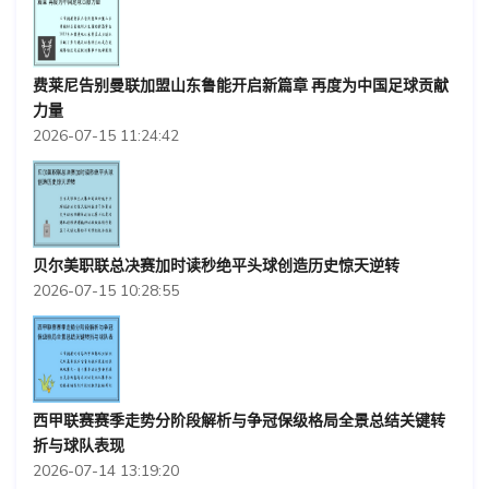
费莱尼告别曼联加盟山东鲁能开启新篇章 再度为中国足球贡献
力量
2026-07-15 11:24:42
贝尔美职联总决赛加时读秒绝平头球创造历史惊天逆转
2026-07-15 10:28:55
西甲联赛赛季走势分阶段解析与争冠保级格局全景总结关键转
折与球队表现
2026-07-14 13:19:20