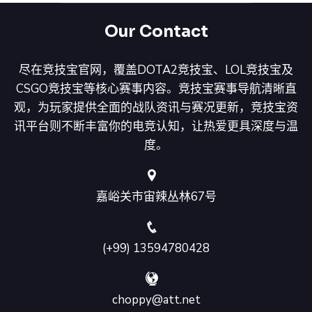
Our Contact
尽在竞技宝官网，覆盖DOTA2竞技宝、LOL竞技宝及
CSGO竞技宝等核心赛事内容。竞技宝赛事导航清晰直
观，为玩家提供全面的战队资讯与赛况更新，竞技宝资
讯平台则不断丰富你的电竞认知，让热爱更具深度与温
度。
嘉峪关市宙辣丛林67号
(+99) 13594780428
choppy@att.net