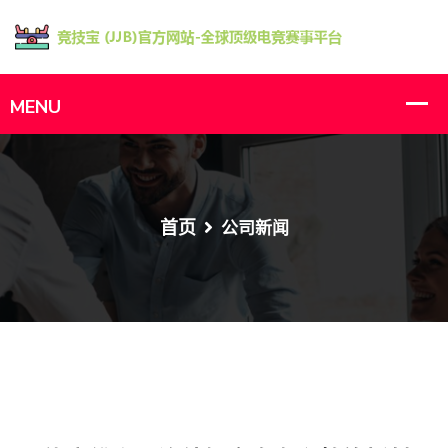
首页
公司新闻