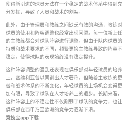
使得新引进的球员无法在一个稳定的战术体系中得到充
分发挥，导致了人员和战术的割裂。
此外，由于管理层和教练之间缺乏有效的沟通，教练对
球员的使用和阵容调整也经常出现问题。每一位新上任
的主教练都会对球队阵容进行调整，但由于队内球员的
特质和战术要求的不同，频繁更换主教练导致的阵容不
稳定，使得球队的表现始终没有稳定提升。
这种阵容调整的混乱还表现在俱乐部对年轻球员的培养
上。塞维利亚曾以青训出人才著称，但随着主教练的更
替和战术体系的不断变化，年轻球员的上场机会变得更
加有限，导致了球队在人才培养上的退步。长期来看，
这种阵容上的不稳定性不仅削弱了球队的竞争力，也让
俱乐部在西甲乃至欧洲的竞争力逐渐下滑。
竞技宝app下载