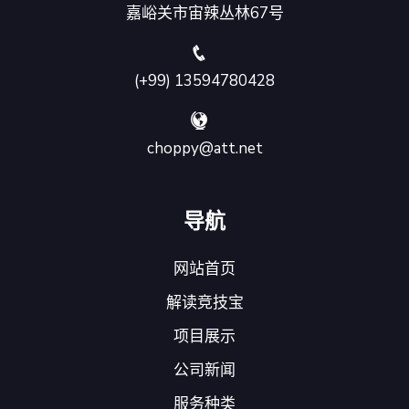
嘉峪关市宙辣丛林67号
(+99) 13594780428
choppy@att.net
导航
网站首页
解读竞技宝
项目展示
公司新闻
服务种类