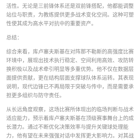
活性。无论是三前锋体系还是双前锋搭配，他都能调整
站位与职责，为教练提供更多战术变化空间。这种可塑
性使其成为高水平对抗中的重要资产。
总结：
综合来看，库卢塞夫斯基在对阵那不勒斯的高强度比赛
环境中，展现出技术执行稳定、空间利用高效、攻防转
换积极以及战术牵引明显等多重优势。他不仅在数据层
面提供贡献，更在结构层面支撑球队体系运转。其表现
说明，现代边锋已不再局限于突破与传中，而是需要承
担更多组织与防守责任。
从长远角度观察，这场比赛所体现出的临场判断与战术
适应能力，预示着库卢塞夫斯基在顶级赛事舞台上的成
长潜力。通过不断优化决策效率与提升关键球处理能
力，他有望在未来强强对话中发挥更大影响力。对其战