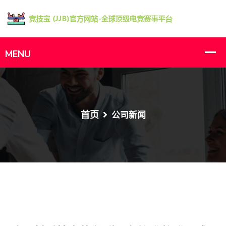
首页
公司新闻