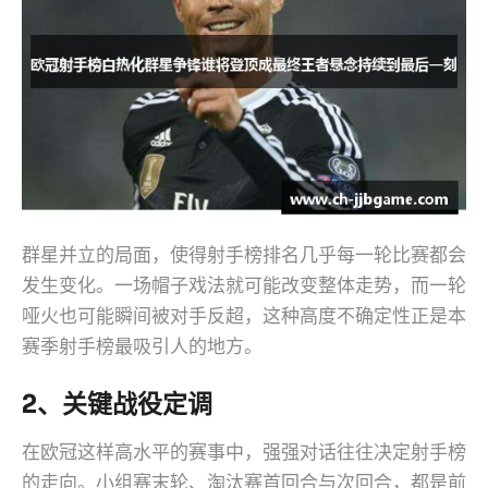
群星并立的局面，使得射手榜排名几乎每一轮比赛都会
发生变化。一场帽子戏法就可能改变整体走势，而一轮
哑火也可能瞬间被对手反超，这种高度不确定性正是本
赛季射手榜最吸引人的地方。
2、关键战役定调
在欧冠这样高水平的赛事中，强强对话往往决定射手榜
的走向。小组赛末轮、淘汰赛首回合与次回合，都是前