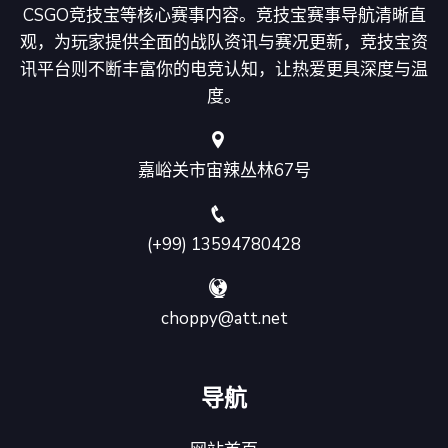
CSGO竞技宝等核心赛事内容。竞技宝赛事导航清晰直
观，为玩家提供全面的战队资讯与赛况更新，竞技宝资
讯平台则不断丰富你的电竞认知，让热爱更具深度与温
度。
嘉峪关市宙辣丛林67号
(+99) 13594780428
choppy@att.net
导航