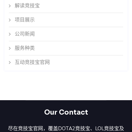
解读竞技宝
项目展示
公司新闻
服务种类
互动竞技宝官网
Our Contact
尽在竞技宝官网，覆盖DOTA2竞技宝、LOL竞技宝及