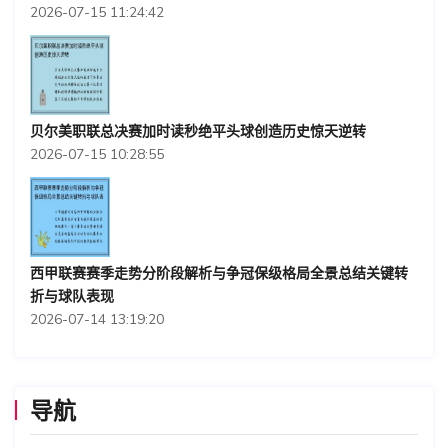
2026-07-15 11:24:42
贝尔美职联总决赛加时读秒绝平头球创造历史惊天逆转
2026-07-15 10:28:55
西甲联赛赛季走势分阶段解析与争冠保级格局全景总结关键转
折与球队表现
2026-07-14 13:19:20
导航