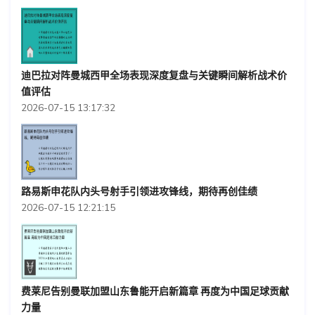
迪巴拉对阵曼城西甲全场表现深度复盘与关键瞬间解析战术价
值评估
2026-07-15 13:17:32
路易斯申花队内头号射手引领进攻锋线，期待再创佳绩
2026-07-15 12:21:15
费莱尼告别曼联加盟山东鲁能开启新篇章 再度为中国足球贡献
力量