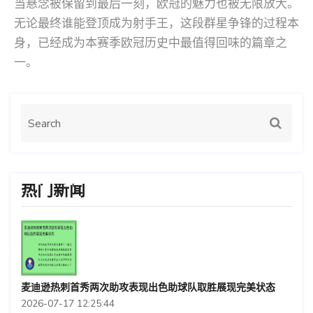
当悬念被保留到最后一刻，欧冠的魅力也被无限放大。
无论最终谁能登顶成为射手王，这段群星争锋的过程本
身，已经成为本赛季欧冠历史中最值得回味的篇章之
一。
热门新闻
麦迪逊热刺首秀两次助攻表现出色助球队取胜展现完美状态
2026-07-17 12:25:44