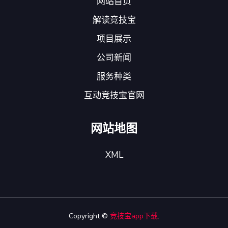
网站首页
解读竞技宝
项目展示
公司新闻
服务种类
互动竞技宝官网
网站地图
XML
Copyright ©
竞技宝app下载
.