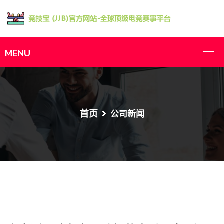
首页
公司新闻