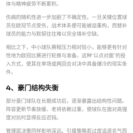
体与精神疲劳不断累积。
伤病的随机性进一步加剧了不确定性。一旦关键位置球
员在欧冠节点受伤，战术体系便可能被迫重构，而替补
球员的能力与默契往往难以完全填补空缺。
相比之下，中小球队赛程压力相对较小，能够更有针对
性地为欧冠比赛进行轮换与准备。这种“以点对面”的投
入方式，使其在单场或两回合对决中具备爆冷的现实条
件。
4、豪门结构失衡
部分豪门球队在长期成功后，逐渐暴露出结构性问题。
阵容更新节奏放缓、老将依赖过重，使球队在面对高强
度对抗时显得反应迟钝。
管理层决策同样影响深远。引援策略若过度追逐名气而