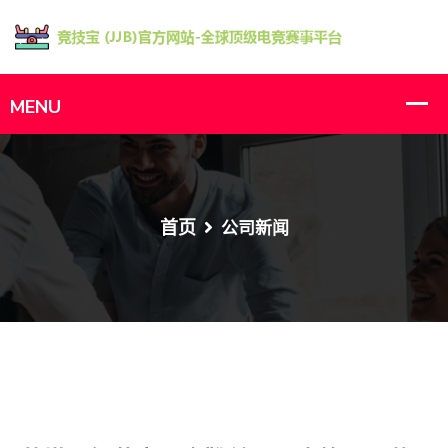
首页
公司新闻