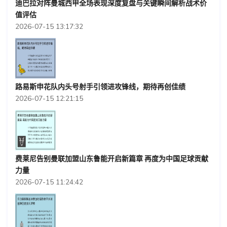
迪巴拉对阵曼城西甲全场表现深度复盘与关键瞬间解析战术价
值评估
2026-07-15 13:17:32
路易斯申花队内头号射手引领进攻锋线，期待再创佳绩
2026-07-15 12:21:15
费莱尼告别曼联加盟山东鲁能开启新篇章 再度为中国足球贡献
力量
2026-07-15 11:24:42