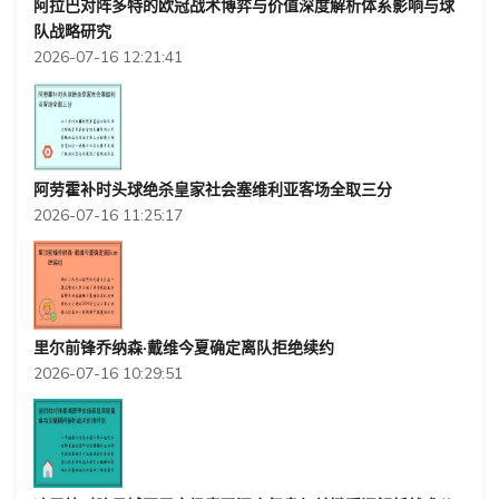
阿拉巴对阵多特的欧冠战术博弈与价值深度解析体系影响与球
队战略研究
2026-07-16 12:21:41
阿劳霍补时头球绝杀皇家社会塞维利亚客场全取三分
2026-07-16 11:25:17
里尔前锋乔纳森·戴维今夏确定离队拒绝续约
2026-07-16 10:29:51