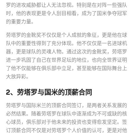
罗的进攻威胁都让人无法忽视。特别是在对阵一些强队
时，他的表现更是令人刮目相看，成为了国米争夺冠军
的重要力量。
劳塔罗的金靴奖不仅仅是个人成就的象征，更是他在球
队中的重要性得到了充分体现。他不仅仅是一名进球机
器，更是球队的灵魂人物。通过这次的金靴奖，劳塔罗
进一步巩固了自己在世界足坛的地位，也向全世界证明
了他不仅能够在俱乐部中立足，甚至能够在国际舞台上
大放异彩。
2、劳塔罗与国米的顶薪合同
劳塔罗与国际米兰的顶薪合同签订，是两者关系发展的
必然结果。随着劳塔罗在球队中逐渐成为不可或缺的核
心球员，俱乐部对于他未来的投资也变得愈发坚定。签
订顶薪合同不仅是对劳塔罗个人价值的认可，更是对他