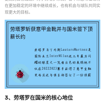
在更加稳定的环境中继续成长，也有机会与球队共同实
现更大的目标。
3、劳塔罗在国米的核心地位