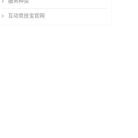
服务种类
互动竞技宝官网