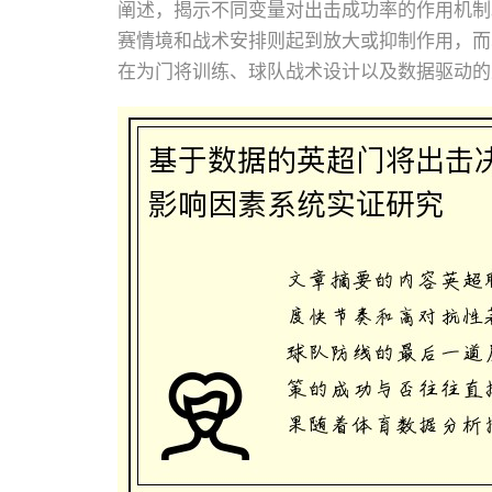
阐述，揭示不同变量对出击成功率的作用机制
赛情境和战术安排则起到放大或抑制作用，而
在为门将训练、球队战术设计以及数据驱动的