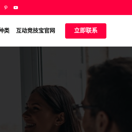
立即联系
种类
互动竞技宝官网