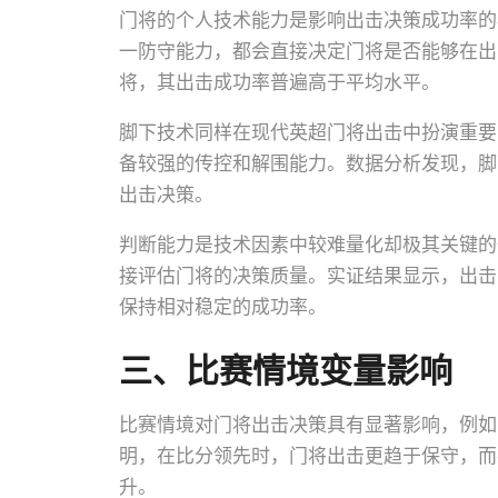
门将的个人技术能力是影响出击决策成功率的
一防守能力，都会直接决定门将是否能够在出
将，其出击成功率普遍高于平均水平。
脚下技术同样在现代英超门将出击中扮演重要
备较强的传控和解围能力。数据分析发现，脚
出击决策。
判断能力是技术因素中较难量化却极其关键的
接评估门将的决策质量。实证结果显示，出击
保持相对稳定的成功率。
三、比赛情境变量影响
比赛情境对门将出击决策具有显著影响，例如
明，在比分领先时，门将出击更趋于保守，而
升。