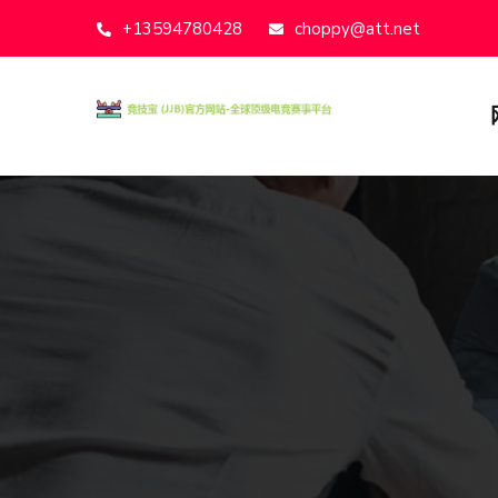
+13594780428
choppy@att.net