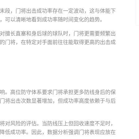
末段，门将出击成功率存在一定波动，这与体能下
，可以清晰地看到成功率随时间变化的趋势。
对擅长直塞和身后球的球队时，门将更需要频繁出
的门将，在特定对手面前往往能取得更高的出击成
响。高位防守体系要求门将承担更多防线身后的保
门将出击次数显著增加，但成功率高度依赖于与后
将对风险的评估。当防线压上但回收速度不足时，
降低成功率。因此，数据分析强调门将表现应放在