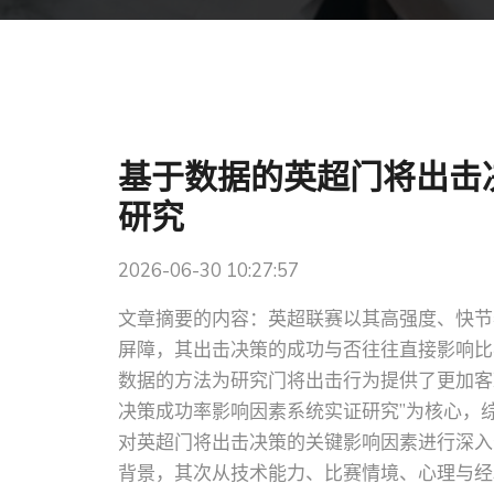
基于数据的英超门将出击
研究
2026-06-30 10:27:57
文章摘要的内容：英超联赛以其高强度、快节
屏障，其出击决策的成功与否往往直接影响比
数据的方法为研究门将出击行为提供了更加客
决策成功率影响因素系统实证研究”为核心，
对英超门将出击决策的关键影响因素进行深入
背景，其次从技术能力、比赛情境、心理与经