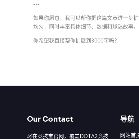
---
如果你愿意，我可以帮你把这篇文章进一步扩展
均匀，同时丰富具体细节、数据和球迷故事，
你希望我直接帮你扩展到3000字吗？
Our Contact
导航
网站首
尽在竞技宝官网，覆盖DOTA2竞技