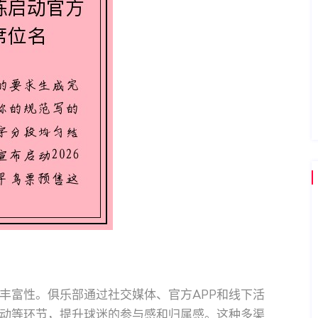
丰富性。俱乐部通过社交媒体、官方APP和线下活
动等环节，提升球迷的参与感和归属感。这种多渠