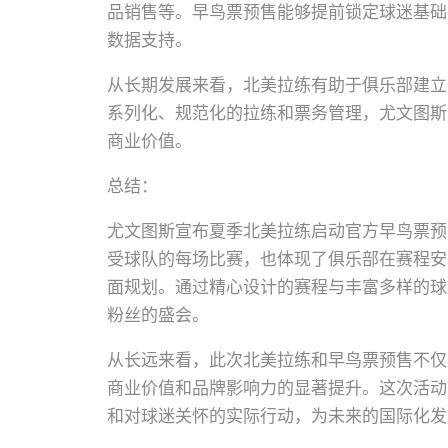
品销售等。早鸟票预售能够提前锁定球迷基础
数据支持。
从长期发展来看，北美拉练有助于俱乐部建立
系列化、规范化的拉练和票务管理，尤文图斯
商业价值。
总结：
尤文图斯宣布夏季北美拉练启动官方早鸟票预
受球队的每场比赛，也体现了俱乐部在赛程安
面规划。通过精心设计的赛程与丰富多样的球
粉丝的盛会。
从长远来看，此次北美拉练和早鸟票预售不仅
商业价值和品牌影响力的显著提升。这次活动
和对球迷关怀的实际行动，为未来的国际化发