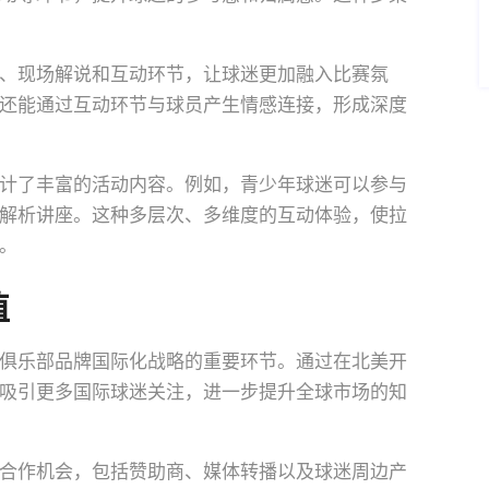
、现场解说和互动环节，让球迷更加融入比赛氛
还能通过互动环节与球员产生情感连接，形成深度
计了丰富的活动内容。例如，青少年球迷可以参与
解析讲座。这种多层次、多维度的互动体验，使拉
。
值
俱乐部品牌国际化战略的重要环节。通过在北美开
吸引更多国际球迷关注，进一步提升全球市场的知
合作机会，包括赞助商、媒体转播以及球迷周边产