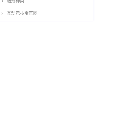
服务种类
互动竞技宝官网