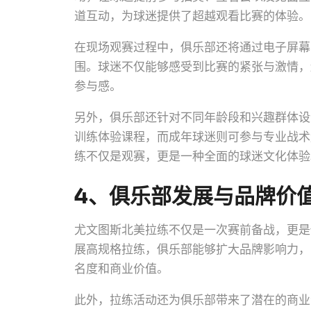
道互动，为球迷提供了超越观看比赛的体验。
在现场观赛过程中，俱乐部还将通过电子屏幕
围。球迷不仅能够感受到比赛的紧张与激情，
参与感。
另外，俱乐部还针对不同年龄段和兴趣群体设
训练体验课程，而成年球迷则可参与专业战术
练不仅是观赛，更是一种全面的球迷文化体验
4、俱乐部发展与品牌价
尤文图斯北美拉练不仅是一次赛前备战，更是
展高规格拉练，俱乐部能够扩大品牌影响力，
名度和商业价值。
此外，拉练活动还为俱乐部带来了潜在的商业