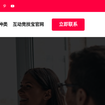
立即联系
种类
互动竞技宝官网