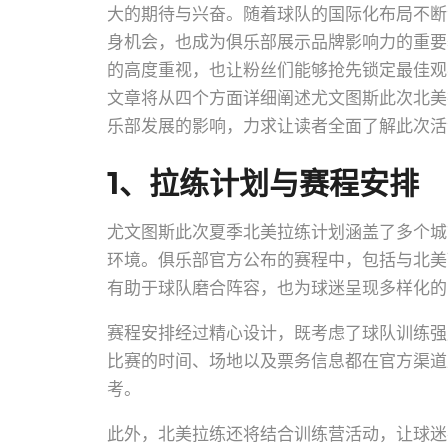
大的期待与兴奋。随着球队的国际化布局不断
身机会，也成为俱乐部展示品牌影响力的重要
的高度重视，也让粉丝们能够抢先锁定最佳观
文章将从四个方面详细阐述尤文图斯此次北美
乐部发展的影响，力求让读者全面了解此次活
1、拉练计划与赛程安排
尤文图斯此次夏季北美拉练计划涵盖了多个城
环境。俱乐部官方公布的赛程中，包括与北美
有助于球队磨合阵容，也为球迷呈现多样化的
赛程安排经过精心设计，既考虑了球队训练强
比赛的时间、场地以及票务信息都在官方渠道
考。
此外，北美拉练还将结合训练营活动，让球迷