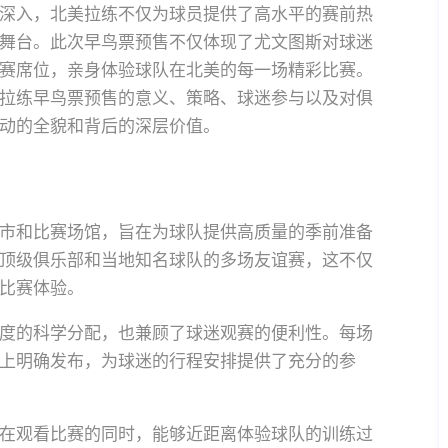
深入，北美拉练不仅为球员提供了高水平的赛前热
舞台。此次早鸟票预售不仅体现了尤文图斯对球迷
赛席位，亲身体验球队在北美的每一场精彩比赛。
拉练早鸟票预售的意义、策略、球迷参与以及对俱
动的全貌和背后的深层价值。
市和比赛场馆，旨在为球队提供高质量的季前准备
顶级俱乐部和当地知名球队的多场友谊赛，这不仅
比赛体验。
度的科学分配，也兼顾了球迷观赛的便利性。每场
上明确发布，为球迷的行程安排提供了充分的参
在观看比赛的同时，能够近距离体验球队的训练过