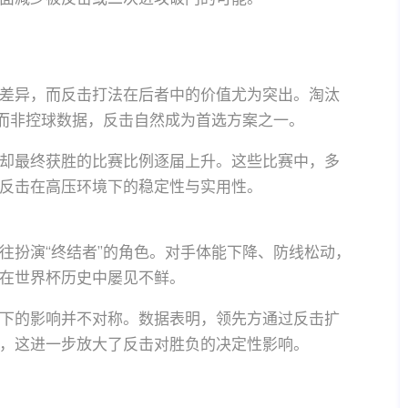
差异，而反击打法在后者中的价值尤为突出。淘汰
果而非控球数据，反击自然成为首选方案之一。
却最终获胜的比赛比例逐届上升。这些比赛中，多
反击在高压环境下的稳定性与实用性。
往扮演“终结者”的角色。对手体能下降、防线松动，
在世界杯历史中屡见不鲜。
下的影响并不对称。数据表明，领先方通过反击扩
，这进一步放大了反击对胜负的决定性影响。