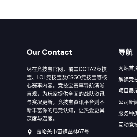
Our Contact
导航
网站首
尽在竞技宝官网，覆盖DOTA2竞技
宝、LOL竞技宝及CSGO竞技宝等核
解读竞
心赛事内容。竞技宝赛事导航清晰
项目展
直观，为玩家提供全面的战队资讯
与赛况更新，竞技宝资讯平台则不
公司新
断丰富你的电竞认知，让热爱更具
服务种
深度与温度。
互动竞
嘉峪关市宙辣丛林67号