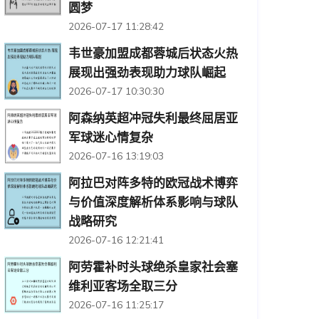
圆梦
2026-07-17 11:28:42
韦世豪加盟成都蓉城后状态火热
展现出强劲表现助力球队崛起
2026-07-17 10:30:30
阿森纳英超冲冠失利最终屈居亚
军球迷心情复杂
2026-07-16 13:19:03
阿拉巴对阵多特的欧冠战术博弈
与价值深度解析体系影响与球队
战略研究
2026-07-16 12:21:41
阿劳霍补时头球绝杀皇家社会塞
维利亚客场全取三分
2026-07-16 11:25:17