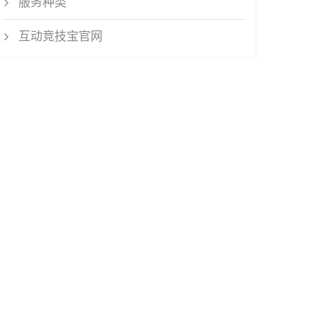
服务种类
互动竞技宝官网