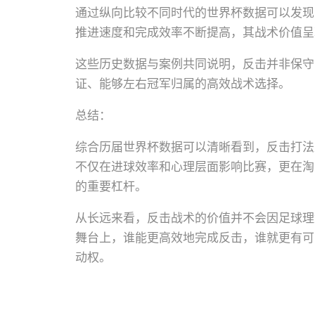
通过纵向比较不同时代的世界杯数据可以发现
推进速度和完成效率不断提高，其战术价值呈
这些历史数据与案例共同说明，反击并非保守
证、能够左右冠军归属的高效战术选择。
总结：
综合历届世界杯数据可以清晰看到，反击打法
不仅在进球效率和心理层面影响比赛，更在淘
的重要杠杆。
从长远来看，反击战术的价值并不会因足球理
舞台上，谁能更高效地完成反击，谁就更有可
动权。