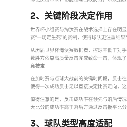
2、关键阶段决定作用
世界杯小组赛与淘汰赛在战术选择上存在明显
赛“一场定生死”的赛制，使得球队更注重结
从历届世界杯淘汰赛数据看，控球率低于对手
数胜方依靠高质量反击完成致命一击，体现了
竞技宝
在加时赛与点球大战前的关键时间段，反击往
使得一次成功反击足以直接决定比赛走向，这
值得注意的是，反击成功率在领先与落后情况
大比分的成功率高于落后方通过反击扳平比分
3、球队类型高度适配