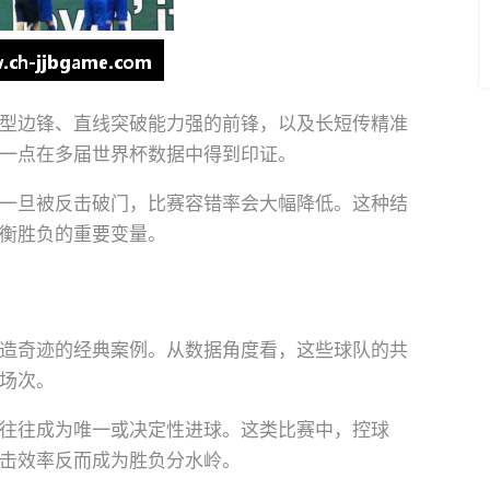
型边锋、直线突破能力强的前锋，以及长短传精准
一点在多届世界杯数据中得到印证。
一旦被反击破门，比赛容错率会大幅降低。这种结
衡胜负的重要变量。
造奇迹的经典案例。从数据角度看，这些球队的共
场次。
往往成为唯一或决定性进球。这类比赛中，控球
击效率反而成为胜负分水岭。