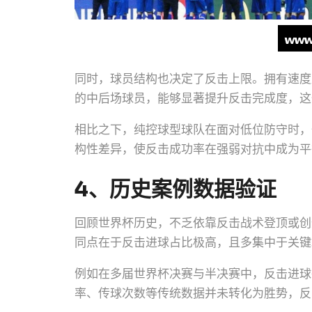
同时，球员结构也决定了反击上限。拥有速度
的中后场球员，能够显著提升反击完成度，这
相比之下，纯控球型球队在面对低位防守时，
构性差异，使反击成功率在强弱对抗中成为平
4、历史案例数据验证
回顾世界杯历史，不乏依靠反击战术登顶或创
同点在于反击进球占比极高，且多集中于关键
例如在多届世界杯决赛与半决赛中，反击进球
率、传球次数等传统数据并未转化为胜势，反