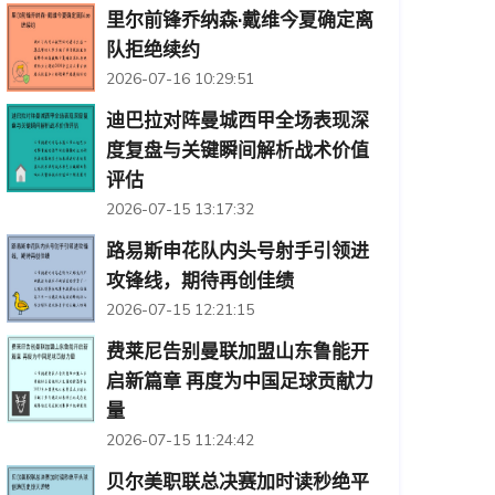
里尔前锋乔纳森·戴维今夏确定离
队拒绝续约
2026-07-16 10:29:51
迪巴拉对阵曼城西甲全场表现深
度复盘与关键瞬间解析战术价值
评估
2026-07-15 13:17:32
路易斯申花队内头号射手引领进
攻锋线，期待再创佳绩
2026-07-15 12:21:15
费莱尼告别曼联加盟山东鲁能开
启新篇章 再度为中国足球贡献力
量
2026-07-15 11:24:42
贝尔美职联总决赛加时读秒绝平