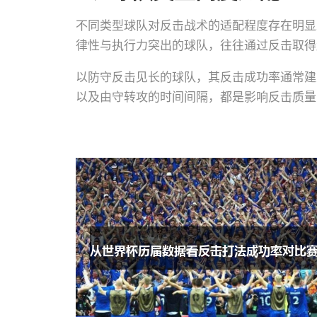
不同类型球队对反击战术的适配程度存在明显
律性与执行力突出的球队，往往通过反击取得
以防守反击见长的球队，其反击成功率通常建
以及由守转攻的时间间隔，都是影响反击质量