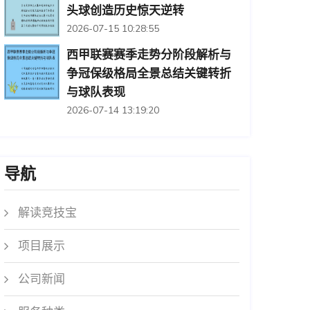
头球创造历史惊天逆转
2026-07-15 10:28:55
西甲联赛赛季走势分阶段解析与
争冠保级格局全景总结关键转折
与球队表现
2026-07-14 13:19:20
导航
解读竞技宝
项目展示
公司新闻