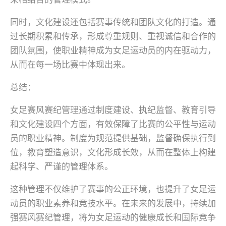
同时，文化建设还包括赛事传统和团队文化的打造。通
过长期积累和传承，形成尊重规则、重视诚信和合作的
团队氛围，使职业精神成为女足运动员的内在驱动力，
从而在每一场比赛中体现出来。
总结：
女足赛风赛纪管理通过制度建设、执纪监督、教育引导
和文化建设四个方面，有效保障了比赛的公平性与运动
员的职业精神。制度为规范提供基础，监督确保执行到
位，教育塑造意识，文化形成长效，从而在整体上构建
起科学、严谨的管理体系。
这种管理不仅维护了赛事的公正环境，也提升了女足运
动员的职业素养和竞技水平。在未来的发展中，持续加
强赛风赛纪管理，将为女足运动的健康成长和国际竞争