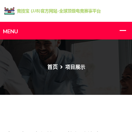
首页
项目展示