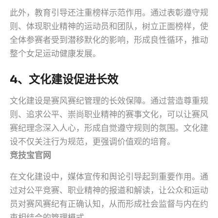
此外，教育引导还注重榜样示范作用。通过表彰遵守规
则、体现职业精神的运动员和团队，树立正面榜样，使
全体参赛者受到潜移默化的影响，形成良性循环，推动
整个女足运动健康发展。
4、文化建设促进长效
文化建设是赛风赛纪管理的长效保障。通过营造尊重规
则、追求公平、崇尚职业精神的赛事文化，可以让赛风
赛纪理念深入人心，形成自觉遵守规则的氛围。文化建
设不仅关注行为规范，更强调价值观的培育。
竞技宝官网
在文化建设中，媒体宣传和舆论引导起到重要作用。通
过对公平竞赛、职业精神的报道和解读，让公众和运动
员对赛风赛纪有正确认知，从而形成社会监督与内在约
束相结合的管理模式。