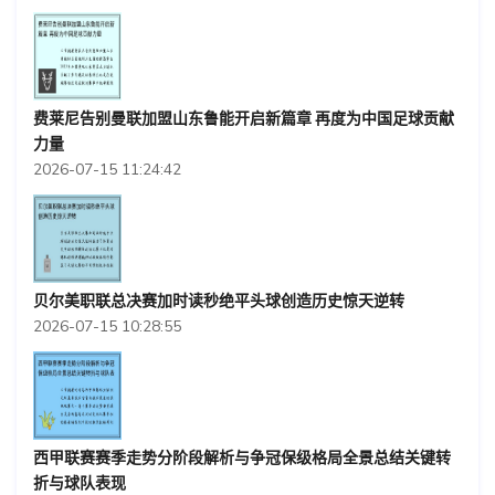
费莱尼告别曼联加盟山东鲁能开启新篇章 再度为中国足球贡献
力量
2026-07-15 11:24:42
贝尔美职联总决赛加时读秒绝平头球创造历史惊天逆转
2026-07-15 10:28:55
西甲联赛赛季走势分阶段解析与争冠保级格局全景总结关键转
折与球队表现