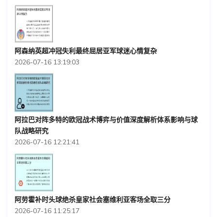
阿森纳英超冲冠失利最终屈居亚军球迷心情复杂
2026-07-16 13:19:03
阿拉巴对阵多特的欧冠战术博弈与价值深度解析体系影响与球
队战略研究
2026-07-16 12:21:41
阿劳霍补时头球绝杀皇家社会塞维利亚客场全取三分
2026-07-16 11:25:17