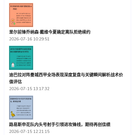
里尔前锋乔纳森·戴维今夏确定离队拒绝续约
2026-07-16 10:29:51
迪巴拉对阵曼城西甲全场表现深度复盘与关键瞬间解析战术价
值评估
2026-07-15 13:17:32
路易斯申花队内头号射手引领进攻锋线，期待再创佳绩
2026-07-15 12:21:15