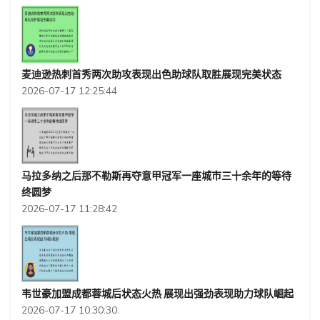
麦迪逊热刺首秀两次助攻表现出色助球队取胜展现完美状态
2026-07-17 12:25:44
马拉多纳之后那不勒斯再夺意甲冠军一座城市三十余年的等待
终圆梦
2026-07-17 11:28:42
韦世豪加盟成都蓉城后状态火热 展现出强劲表现助力球队崛起
2026-07-17 10:30:30