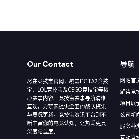
Our Contact
导航
网站首
尽在竞技宝官网，覆盖DOTA2竞技
宝、LOL竞技宝及CSGO竞技宝等核
解读竞
心赛事内容。竞技宝赛事导航清晰
项目展
直观，为玩家提供全面的战队资讯
与赛况更新，竞技宝资讯平台则不
公司新
断丰富你的电竞认知，让热爱更具
服务种
深度与温度。
互动竞