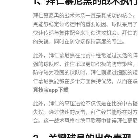
1、拜仁慕尼黑的战术执
拜仁慕尼黑的战术体系一直是其成功的核心。在
黑能够稳定领跑德甲的重要原因。球队采用了
快速传递与集体配合来制造进攻机会。拜仁的
的失误，同时在防守端保持高度的专注。
此外，拜仁慕尼黑在比赛中经常通过灵活的阵
强的球队时，往往采取更加积极的防守策略，
防守较为稳固的球队时，拜仁则通过细腻的短
仁慕尼黑能够在多个方面保持优势，从而在联
竞技宝app下载
此外，拜仁的高压逼抢不仅仅是在比赛中占据
失误。通过快速的反击，拜仁经常能够在对方
会。这一战术风格在德甲联赛中使得拜仁慕尼