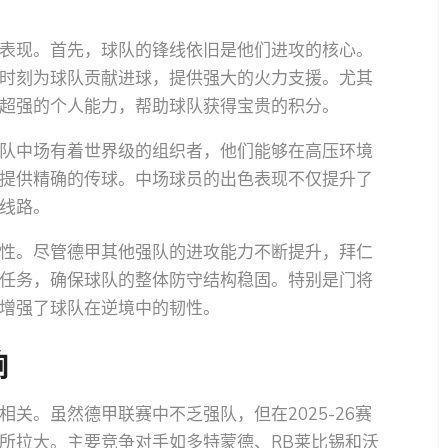
表现。首先，球队的锋线依旧是他们进攻的核心。
时刻为球队贡献进球，提供强大的火力支援。尤其
超强的个人能力，帮助球队获得宝贵的积分。
队中场有着世界级的组织者，他们能够在高压环境
提供精确的传球。中场球员的出色表现不仅提升了
线路。
性。尽管德甲其他强队的进攻能力不断提升，拜仁
任务，确保球队的整体防守结构稳固。特别是门将
增强了球队在逆境中的韧性。
响
关。虽然德甲联赛中不乏强队，但在2025-26赛
所拉大。主要竞争对手如多特蒙德、RB莱比锡和沃