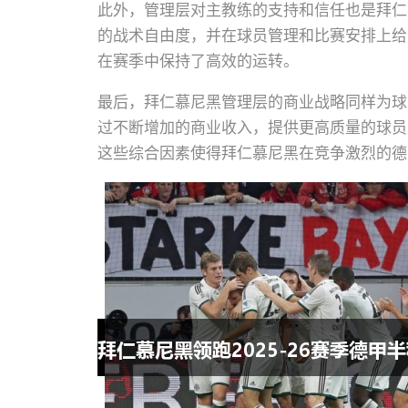
此外，管理层对主教练的支持和信任也是拜仁
的战术自由度，并在球员管理和比赛安排上给
在赛季中保持了高效的运转。
最后，拜仁慕尼黑管理层的商业战略同样为球
过不断增加的商业收入，提供更高质量的球员
这些综合因素使得拜仁慕尼黑在竞争激烈的德