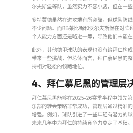
尔夫斯堡等队，虽然实力不容小觑，但在一些
多特蒙德虽然在进攻端有所突破，但球队防线
不少问题。而RB莱比锡和沃尔夫斯堡在对阵
个人能力方面还是略逊一筹，导致他们未能在
此外，其他德甲球队的表现也没有给拜仁构成
带来一些挑战，但总体而言，拜仁慕尼黑的整
持相对轻松的领跑地位。
4、拜仁慕尼黑的管理层
拜仁慕尼黑能够在2025-26赛季半程中领
乐部的转会策略非常成功，管理层通过精准的
增强。例如，球队引进了一些年轻有潜力的球
未来几年中为拜仁的持续竞争力奠定了基础。