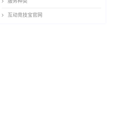
服务种类
互动竞技宝官网