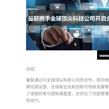
总结：
曼联通过与全球顶尖科技公司的合作，成功地
俱乐部运营、全球商业化和创新可持续发展等
了球迷的参与感和满意度，还优化了内部管理
的动力。