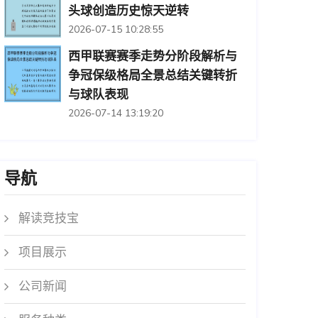
头球创造历史惊天逆转
2026-07-15 10:28:55
西甲联赛赛季走势分阶段解析与
争冠保级格局全景总结关键转折
与球队表现
2026-07-14 13:19:20
导航
解读竞技宝
项目展示
公司新闻