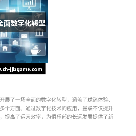
开展了一场全面的数字化转型，涵盖了球迷体验、
多个方面。通过数字化技术的应用，曼联不仅提升
，提高了运营效率，为俱乐部的长远发展提供了新