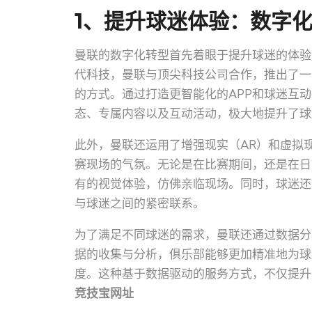
1、提升球迷体验：数字
曼联的数字化转型首先着眼于提升球迷的体验
代科技，曼联与顶尖科技公司合作，推出了一
的方式。通过打造更智能化的APP和球迷互
态、专属内容以及互动活动，极大地提升了球
此外，曼联还运用了增强现实（AR）和虚拟
赛现场的气氛。无论是在比赛期间，还是在日
有的视觉体验，仿佛亲临现场。同时，球迷还
与球迷之间的紧密联系。
为了满足不同球迷的需求，曼联还通过数据分
据的收集与分析，俱乐部能够更加精准地为球
度。这种基于数据驱动的服务方式，不仅提升
竞技宝网址