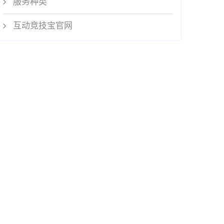
服务种类
互动竞技宝官网