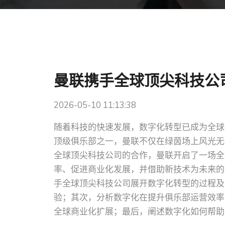
曼联携手全球顶尖科技公
2026-05-10 11:13:38
随着科技的快速发展，数字化转型已成为全球
顶级俱乐部之一，曼联不仅在绿茵场上风光无
全球顶尖科技公司的合作，曼联开启了一场全
率、促进商业化发展，并借助新技术为未来的
手全球顶尖科技公司展开数字化转型的过程及
验；其次，分析数字化在提升俱乐部运营效率
全球商业化扩展；最后，阐述数字化如何帮助