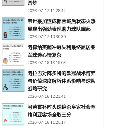
圆梦
2026-07-17 11:28:42
韦世豪加盟成都蓉城后状态火热
展现出强劲表现助力球队崛起
2026-07-17 10:30:30
阿森纳英超冲冠失利最终屈居亚
军球迷心情复杂
2026-07-16 13:19:03
阿拉巴对阵多特的欧冠战术博弈
与价值深度解析体系影响与球队
战略研究
2026-07-16 12:21:41
阿劳霍补时头球绝杀皇家社会塞
维利亚客场全取三分
2026-07-16 11:25:17