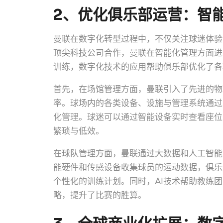
2、优化俱乐部运营：智
曼联在数字化转型过程中，不仅关注球迷体验
顶尖科技公司合作，曼联在智能化管理方面进
训练，数字化技术的应用帮助俱乐部优化了各
首先，在场馆管理方面，曼联引入了先进的物
率。球场内的各类设备、设施与管理系统通过
化管理。球迷可以通过智能设备实时查看座位
繁琐与低效。
在球队管理方面，曼联通过大数据和人工智能
能硬件和传感设备收集球员的运动数据，俱乐
个性化的训练计划。同时，AI技术帮助教练
略，提升了比赛的胜算。