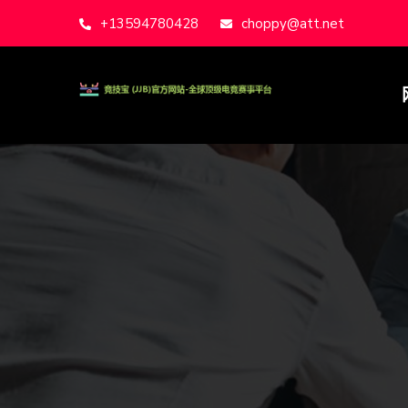
+13594780428
choppy@att.net