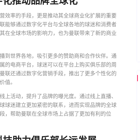
字化推动品牌全球化
营效率的手段，更是推动其全球商业化扩展的重要
联能够通过数字化平台与全球各地的球迷和消费者
其在全球市场的影响力，也为曼联带来了新的商业
播到世界各地，吸引更多的赞助商和合作伙伴。通
属的电商平台，球迷可以在平台上购买俱乐部的周
曼联还通过数字化营销手段，推出了更多个性化的
价值。
线上活动，提升了品牌的曝光度。通过线上直播、
球球迷建立更加紧密的联系，进而实现品牌的全球
段，帮助曼联在全球市场上占据了更加有利的位