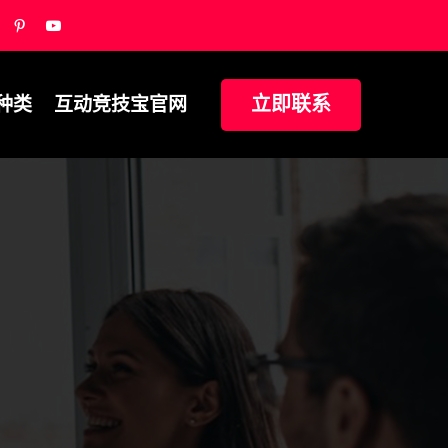
立即联系
种类
互动竞技宝官网