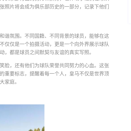
张照片将会成为俱乐部历史的一部分，记录下他们
和谐氛围。不同国籍、不同背景的球员，能够在这
不仅仅是一个拍摄活动，更是一个向外界展示球队
动，都是球员之间默契与友谊的真实写照。
笑脸，还有他们为球队荣誉共同努力的心血。这张
的重要标志，提醒着每一个人，皇马不仅是世界顶
大家庭。