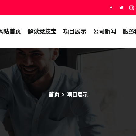
网站首页
解读竞技宝
项目展示
公司新闻
服务
首页
项目展示