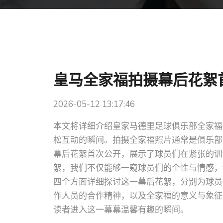
皇马全家福拍摄幕后花絮
2026-05-12 13:17:46
本文将详细介绍皇家马德里足球俱乐部全家福
松互动的瞬间。拍摄全家福照片通常是俱乐部
幕后花絮首次公开，展示了球员们在紧张的训
絮，我们不仅能够一窥球员们的个性与情感，
四个方面详细探讨这一幕后花絮，分别为球员
作人员的合作精神，以及全家福的意义与象征
读者进入这一幕幕温馨有趣的瞬间。