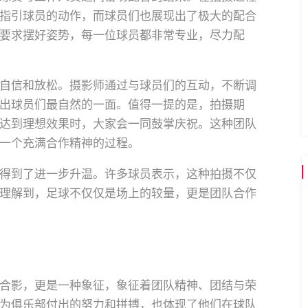
指引球员的动作，而球员们也展现出了极大的配合
要求摆好姿势，每一位球员都非常专业，尽力配
自信和放松。摄影师通过与球员们的互动，不断调
出球员们最自然的一面。值得一提的是，拍摄期
达到理想效果时，大家会一同鼓掌庆祝。这种团队
一个充满合作精神的过程。
得到了进一步升温。许多球员表示，这种拍摄不仅
理解到，足球不仅仅是场上的较量，更是团队合作
合影，更是一种象征，象征着团队精神、团结与荣
为俱乐部付出的努力和拼搏，也体现了他们在球队