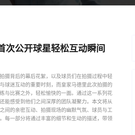
首次公开球星轻松互动瞬间
拍摄背后的幕后花絮，以及球员们在拍摄过程中轻
与球迷互动的重要时刻，而皇家马德里此次拍摄的
练与比赛之外，轻松愉快的一面。通过这一系列花
还能感受到他们之间深厚的团队凝聚力。本文将从
之间的亲密互动、拍摄现场的幽默气氛、球员与工
。每一部分将通过丰富的细节和生动的描述，带领