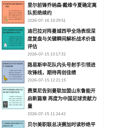
里尔前锋乔纳森·戴维今夏确定离
队拒绝续约
2026-07-16 10:29:51
迪巴拉对阵曼城西甲全场表现深
度复盘与关键瞬间解析战术价值
评估
2026-07-15 13:17:32
路易斯申花队内头号射手引领进
攻锋线，期待再创佳绩
2026-07-15 12:21:15
费莱尼告别曼联加盟山东鲁能开
启新篇章 再度为中国足球贡献力
量
2026-07-15 11:24:42
贝尔美职联总决赛加时读秒绝平