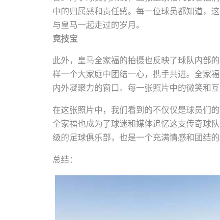
中的归属感和责任感。每一位球员都知道，这
与皇马一起走过的岁月。
竞技宝
此外，皇马全家福的拍摄也反映了球队内部的
样一个大家庭中团结一心，携手共进。全家福
内外凝聚力的窗口。每一张照片中的微笑和互
在这张照片中，我们看到的不仅仅是球员们的
全家福也成为了球迷和媒体追忆这支传奇球队
级的足球俱乐部，也是一个充满情感和团结的
总结：