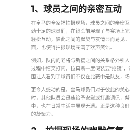
1、球员之间的亲密互动
在皇马的全家福拍摄现场，球员之间的亲密互
劲十足的球员们，在镜头前展现了与赛场上完
轻松互动，彼此之间的默契与友情显而易见。
面，也使得拍摄现场充满了欢声笑语。
例如，队内的老将与新援之间的关系格外引人
过程中嬉笑打闹，拉莫斯一度假装要“抢镜”
围让人看到了球员们不仅在比赛中是队友，场
更令人感动的是，皇马球员们对于彼此的关心
时，其他队员会迅速给予安慰或打趣调侃，帮
中，也在日常生活中展现无遗。正是这种良好
的凝聚力。