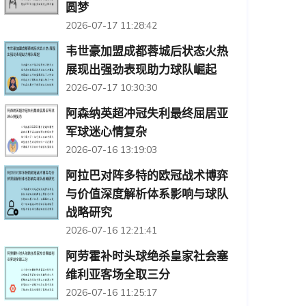
圆梦
2026-07-17 11:28:42
韦世豪加盟成都蓉城后状态火热
展现出强劲表现助力球队崛起
2026-07-17 10:30:30
阿森纳英超冲冠失利最终屈居亚
军球迷心情复杂
2026-07-16 13:19:03
阿拉巴对阵多特的欧冠战术博弈
与价值深度解析体系影响与球队
战略研究
2026-07-16 12:21:41
阿劳霍补时头球绝杀皇家社会塞
维利亚客场全取三分
2026-07-16 11:25:17