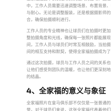
中，工作人员需要迅速调整场景、布置背景、
与耐心。无论是调整服装，还是根据摄影师的
合，确保拍摄顺利进行。
工作人员的专业精神也让球员们在拍摄时更加
整拍摄角度和光线，确保每一张照片都能展现
间，工作人员与球员们时常互相鼓励，当拍摄
间的相互支持和默契，使得全家福拍摄成为了
通过这次拍摄，球员与工作人员之间的关系也
让他们感受到团队的温暖，也让他们更深刻地
的结晶。
4、全家福的意义与象征
全家福照片在皇马俱乐部不仅仅是一张普通的
誉。对于球员们来说，这张全家福代表着他们