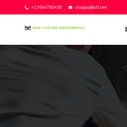
+13594780428
choppy@att.net