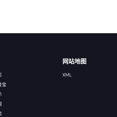
网站地图
页
XML
技宝
示
闻
类