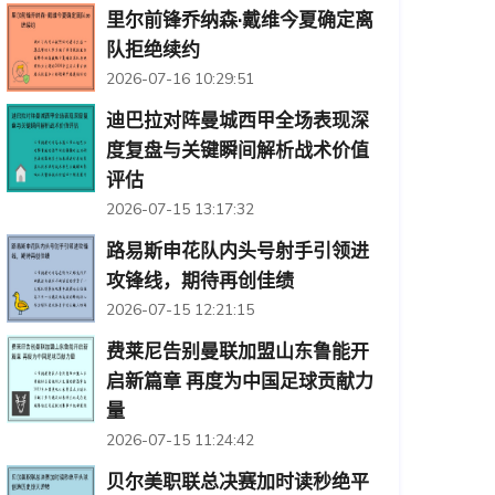
里尔前锋乔纳森·戴维今夏确定离
队拒绝续约
2026-07-16 10:29:51
迪巴拉对阵曼城西甲全场表现深
度复盘与关键瞬间解析战术价值
评估
2026-07-15 13:17:32
路易斯申花队内头号射手引领进
攻锋线，期待再创佳绩
2026-07-15 12:21:15
费莱尼告别曼联加盟山东鲁能开
启新篇章 再度为中国足球贡献力
量
2026-07-15 11:24:42
贝尔美职联总决赛加时读秒绝平