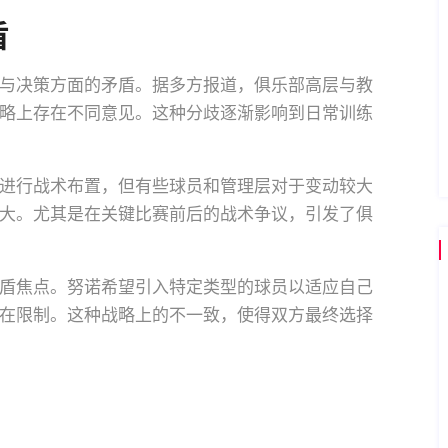
盾
与决策方面的矛盾。据多方报道，俱乐部高层与教
略上存在不同意见。这种分歧逐渐影响到日常训练
进行战术布置，但有些球员和管理层对于变动较大
大。尤其是在关键比赛前后的战术争议，引发了俱
盾焦点。努诺希望引入特定类型的球员以适应自己
在限制。这种战略上的不一致，使得双方最终选择