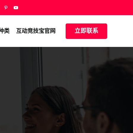
立即联系
种类
互动竞技宝官网