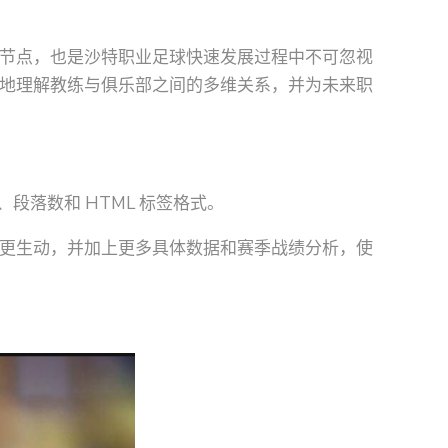
节点，也是沙特职业足球快速发展过程中不可忽视
地理解教练与俱乐部之间的多维关系，并为未来职
、段落数和 HTML 标签格式。
更生动，并加上更多具体数据和赛季战绩分析，使