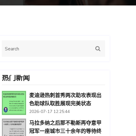
热门新闻
麦迪逊热刺首秀两次助攻表现出
色助球队取胜展现完美状态
2026-07-17 12:25:44
马拉多纳之后那不勒斯再夺意甲
冠军一座城市三十余年的等待终