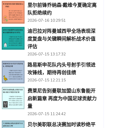
里尔前锋乔纳森·戴维今夏确定离
队拒绝续约
2026-07-16 10:29:51
迪巴拉对阵曼城西甲全场表现深
度复盘与关键瞬间解析战术价值
评估
2026-07-15 13:17:32
路易斯申花队内头号射手引领进
攻锋线，期待再创佳绩
2026-07-15 12:21:15
费莱尼告别曼联加盟山东鲁能开
启新篇章 再度为中国足球贡献力
量
2026-07-15 11:24:42
贝尔美职联总决赛加时读秒绝平