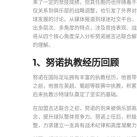
来了一定的竞技成绩，但其任期内也伴随着不
仅关系到俱乐部的战略调整，也引发了外界对
球发展的讨论。从媒体报道到球迷社交平台，
出多层次、多角度的特点，涉及竞技表现、战
将从四个核心角度深入分析努诺被吉达联合解
的理解。
1、努诺执教经历回顾
努诺在国际足坛拥有丰富的执教经历，他曾带
之前，他曾在英超、葡超等联赛中执教，积累
后来执教沙特球队奠定了坚实的基础。
在加盟吉达联合之初，努诺的到来被俱乐部高
念，提升球队整体竞争力。努诺上任后，积极
整，力求建立一支具有战术纪律和高度凝聚力