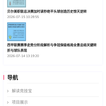
贝尔美职联总决赛加时读秒绝平头球创造历史惊天逆转
2026-07-15 10:28:55
西甲联赛赛季走势分阶段解析与争冠保级格局全景总结关键转
折与球队表现
2026-07-14 13:19:20
导航
解读竞技宝
项目展示