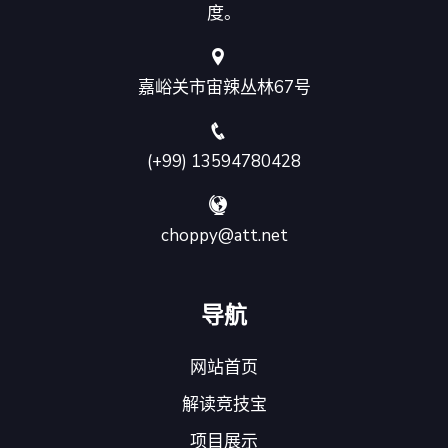
度。
嘉峪关市宙辣丛林67号
(+99) 13594780428
choppy@att.net
导航
网站首页
解读竞技宝
项目展示