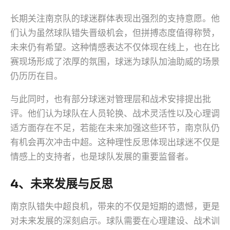
长期关注南京队的球迷群体表现出强烈的支持意愿。他
们认为虽然球队错失晋级机会，但拼搏态度值得称赞，
未来仍有希望。这种情感表达不仅体现在线上，也在比
赛现场形成了浓厚的氛围，球迷为球队加油助威的场景
仍历历在目。
与此同时，也有部分球迷对管理层和战术安排提出批
评。他们认为球队在人员轮换、战术灵活性以及心理调
适方面存在不足，若能在未来加强这些环节，南京队仍
有机会再次冲击中超。这种理性反思体现出球迷不仅是
情感上的支持者，也是球队发展的重要监督者。
4、未来发展与反思
南京队错失中超良机，带来的不仅是短期的遗憾，更是
对未来发展的深刻启示。球队需要在心理建设、战术训