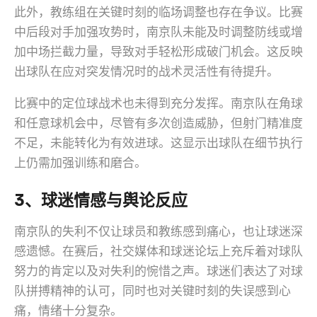
此外，教练组在关键时刻的临场调整也存在争议。比赛
中后段对手加强攻势时，南京队未能及时调整防线或增
加中场拦截力量，导致对手轻松形成破门机会。这反映
出球队在应对突发情况时的战术灵活性有待提升。
比赛中的定位球战术也未得到充分发挥。南京队在角球
和任意球机会中，尽管有多次创造威胁，但射门精准度
不足，未能转化为有效进球。这显示出球队在细节执行
上仍需加强训练和磨合。
3、球迷情感与舆论反应
南京队的失利不仅让球员和教练感到痛心，也让球迷深
感遗憾。在赛后，社交媒体和球迷论坛上充斥着对球队
努力的肯定以及对失利的惋惜之声。球迷们表达了对球
队拼搏精神的认可，同时也对关键时刻的失误感到心
痛，情绪十分复杂。