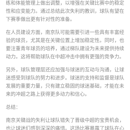
练和体能管理上做出调整，以增强在关键比赛中的稳定
性和应变能力。通过总结此次失利的教训，球队有望在
下赛季做出更有针对性的准备。
在人员建设方面，南京队可能需要引进一些具有丰富经
验的球员，尤其是在关键位置上增加稳定性。同时，也
要注重青年球员的培养，通过梯队建设为未来提供持续
动力。这将帮助球队在中超冲击中拥有更强的竞争力。
另外，球队管理层还应加强与球迷的互动与沟通，让球
迷感受到球队的努力和进步。球迷的支持和监督是球队
发展的重要力量，只有建立稳固的球迷基础，才能在未
来的冲超之路上获得更多动力和信心。
总结：
南京关键战的失利让球队错失了晋级中超的宝贵机会，
也让球迷们感到深深的痛惜。这场比赛暴露了球队在心