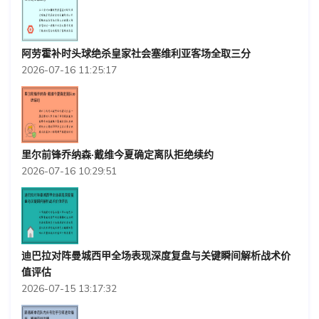
阿劳霍补时头球绝杀皇家社会塞维利亚客场全取三分
2026-07-16 11:25:17
里尔前锋乔纳森·戴维今夏确定离队拒绝续约
2026-07-16 10:29:51
迪巴拉对阵曼城西甲全场表现深度复盘与关键瞬间解析战术价
值评估
2026-07-15 13:17:32