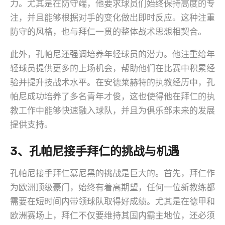
力。尤其是在防守端，他要求球员们始终保持高度的专
注，并且能够根据对手的变化做出即时反应。这种注重
防守的风格，也与拜仁一贯的整体战术思想相契合。
此外，孔帕尼还强调培养年轻球员的潜力。他注重给年
轻球员提供更多的上场机会，帮助他们在比赛中积累经
验并提升技战术水平。在安德莱赫特的执教经历中，孔
帕尼成功培养了多名青年才俊，这也使得他在拜仁的执
教工作中能够快速融入球队，并且为俱乐部未来的发展
提供支持。
3、孔帕尼接手拜仁的挑战与机遇
孔帕尼接手拜仁慕尼黑的挑战是巨大的。首先，拜仁作
为欧洲顶级豪门，始终有着高期望，任何一位新教练都
需要在短时间内带领球队取得好成绩。尤其是在德甲和
欧洲赛场上，拜仁不仅要维持其国内霸主地位，还必须