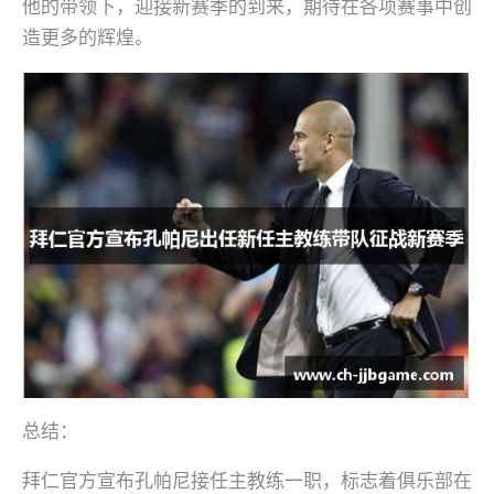
他的带领下，迎接新赛季的到来，期待在各项赛事中创
造更多的辉煌。
总结：
拜仁官方宣布孔帕尼接任主教练一职，标志着俱乐部在