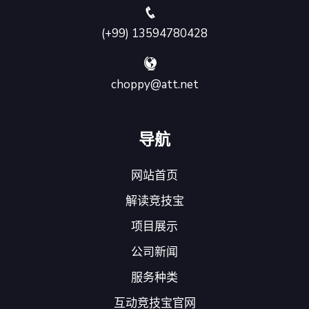
(+99) 13594780428
choppy@att.net
导航
网站首页
解读竞技宝
项目展示
公司新闻
服务种类
互动竞技宝官网