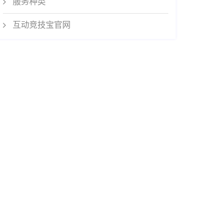
服务种类
互动竞技宝官网