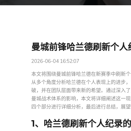
曼城前锋哈兰德刷新个人
2026-06-04 16:52:07
本文将围绕曼城前锋哈兰德在新赛季中刷新个
从多个角度分析哈兰德在个人表现上的进步，
破，并在团队层面带来新的希望。通过深入了
曼城战术体系的影响，本文将详细阐述这一现
四个部分进行详细分析，最后进行总结，展望
1、哈兰德刷新个人纪录