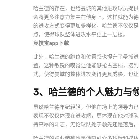
哈兰德的存在，也给曼城的其他进攻球员提供
会将更多注意力集中在他身上，这样就能为德
的进攻方式变得更加多样化，哈兰德不仅仅是
点，使得球队整体进攻水平更上一层楼。
竞技宝app下载
此外，哈兰德的跑位和位置感也提升了曼城进
置，这种敏锐的嗅觉让他能够抢占空档，接到
式，使得曼城的整体进攻变得更具威胁，也让
3、哈兰德的个人魅力与
虽然哈兰德年纪轻轻，但他在场上的领导力已
表现不仅仅体现在进攻端，更体现在他对球队
持高昂的斗志，无论球队处于领先还是落后，
哈兰德的职业精神也是他吸引众多球迷和媒体