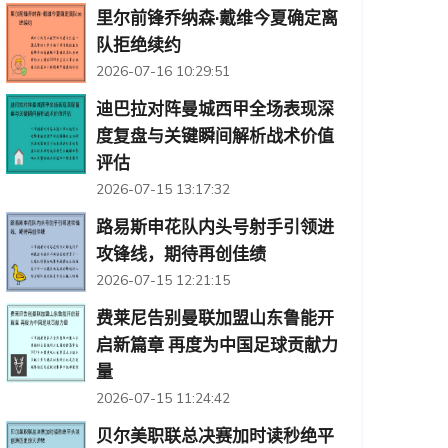
里尔前锋乔纳森·戴维今夏确定离
队拒绝续约
2026-07-16 10:29:51
迪巴拉对阵曼城西甲全场表现深
度复盘与关键瞬间解析战术价值
评估
2026-07-15 13:17:32
路易斯申花队内头号射手引领进
攻锋线，期待再创佳绩
2026-07-15 12:21:15
费莱尼告别曼联加盟山东鲁能开
启新篇章 再度为中国足球贡献力
量
2026-07-15 11:24:42
贝尔美职联总决赛加时读秒绝平