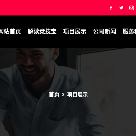
网站首页
解读竞技宝
项目展示
公司新闻
服务
首页
项目展示