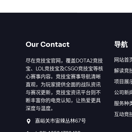
Our Contact
导航
网站首
尽在竞技宝官网，覆盖DOTA2竞技
宝、LOL竞技宝及CSGO竞技宝等核
解读竞
心赛事内容。竞技宝赛事导航清晰
项目展
直观，为玩家提供全面的战队资讯
与赛况更新，竞技宝资讯平台则不
公司新
断丰富你的电竞认知，让热爱更具
服务种
深度与温度。
互动竞
嘉峪关市宙辣丛林67号