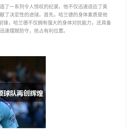
造了一系列令人惊叹的纪录。他不仅迅速适应了英
献了决定性的进球。首先，哈兰德的身体素质是他
的前锋，哈兰德不仅拥有强大的身体对抗能力，还具备
迅速摆脱防守，抢占有利位置。