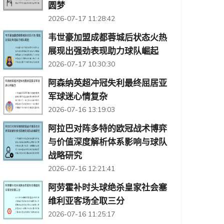
圆梦
2026-07-17 11:28:42
韦世豪加盟成都蓉城后状态火热
展现出强劲表现助力球队崛起
2026-07-17 10:30:30
阿森纳英超冲冠失利最终屈居亚
军球迷心情复杂
2026-07-16 13:19:03
阿拉巴对阵多特的欧冠战术博弈
与价值深度解析体系影响与球队
战略研究
2026-07-16 12:21:41
阿劳霍补时头球绝杀皇家社会塞
维利亚客场全取三分
2026-07-16 11:25:17