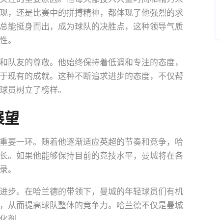
现，还是比赛中的拼搏精神，都体现了他强烈的求
总能挺身而出，成为球队的决胜点，这种领导气质
性。
和队友的尊敬。他始终保持着低调和专注的态度，
于现有的成就。这种不断追求进步的态度，不仅帮
球员树立了榜样。
展望
重要一环。随着他逐渐适应英超的节奏和竞争，哈
长。如果他能够保持目前的竞技水平，曼城将在各
录。
进步。在哈兰德的带领下，曼城的年轻球员们有机
，从而提高球队整体的竞争力。哈兰德不仅是曼城
化剂。