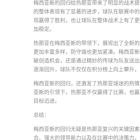
梅西亚斯的回归给热那亚带来了明显的战术提
的整体表现有了显著的进步，球队在联赛中的
现赢得了胜利，也让球队在整体战术上有了更
加稳定。
热那亚在梅西亚斯的带领下，展现出了全新的
更加丰富多样，防守端也更加紧凑。梅西亚斯
破创造机会，还是通过精妙的传球为队友送出
逐渐回升，球队不仅仅在积分榜上向上攀升，
梅西亚斯的回归，还激发了热那亚球迷的热情
亚斯的引领下，热那亚不仅赢得了比赛，也赢
目标迈进。
总结：
梅西亚斯的回归无疑是热那亚复兴的关键因素
合、强大的领导能力以及在比赛中的决策力，