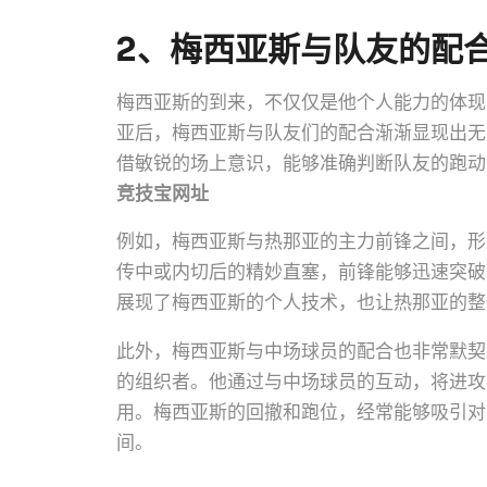
2、梅西亚斯与队友的配
梅西亚斯的到来，不仅仅是他个人能力的体现
亚后，梅西亚斯与队友们的配合渐渐显现出无
借敏锐的场上意识，能够准确判断队友的跑动
竞技宝网址
例如，梅西亚斯与热那亚的主力前锋之间，形
传中或内切后的精妙直塞，前锋能够迅速突破
展现了梅西亚斯的个人技术，也让热那亚的整
此外，梅西亚斯与中场球员的配合也非常默契
的组织者。他通过与中场球员的互动，将进攻
用。梅西亚斯的回撤和跑位，经常能够吸引对
间。