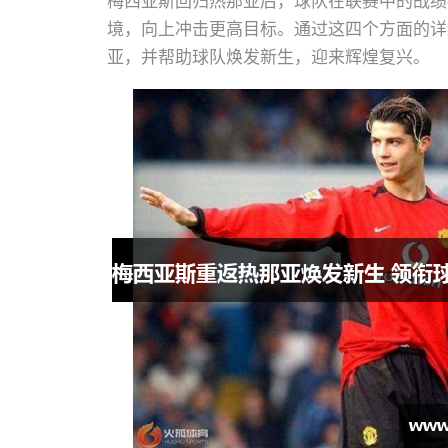
梅西亚斯回归热那亚后，球队在联赛中的战绩
境，向上冲击更高目标。通过这四个方面的详
亚，并帮助球队焕发新生，迎来辉煌复兴。