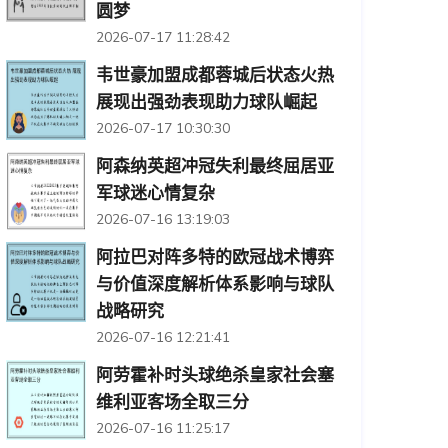
圆梦
2026-07-17 11:28:42
韦世豪加盟成都蓉城后状态火热
展现出强劲表现助力球队崛起
2026-07-17 10:30:30
阿森纳英超冲冠失利最终屈居亚
军球迷心情复杂
2026-07-16 13:19:03
阿拉巴对阵多特的欧冠战术博弈
与价值深度解析体系影响与球队
战略研究
2026-07-16 12:21:41
阿劳霍补时头球绝杀皇家社会塞
维利亚客场全取三分
2026-07-16 11:25:17