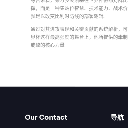
综合来看，莱万多夫斯基在世界杯假想对阵比
挥，而是一种集站位智慧、技术能力、战术价
就足以改变比利时防线的部署逻辑。
通过对其进攻表现和关键贡献的系统解析，可
界杯这样最高强度的舞台上，他所提供的牵制
或缺的核心力量。
Our Contact
导航