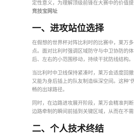
定性意义，为理解顶级前锋在大赛中的价值提
竞技宝网址
一、进攻站位选择
在假想的世界杯对阵比利时的比赛中，莱万多
点。面对比利时强调区域防守与中卫协防的体
后、左右的小范围移动，持续干扰防线结构。
当比利时中卫线保持紧凑时，莱万会适度回撤
又能为身后插上的队友制造纵深空间。这种“
畅的出球路径。
同时，在边路进攻展开阶段，莱万会精准判断
边路牵制的瞬间前插到关键区域，从而在不需
二、个人技术终结