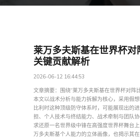
莱万多夫斯基在世界杯对
关键贡献解析
2026-06-12 16:44:53
文章摘要：围绕“莱万多夫斯基在世界杯对阵
本文以战术分析与能力拆解为核心，采用假想
比利时这种顶级防守体系时，可能展现出的进
担、个人技术与终结能力、战术牵制与团队协
求还原一名世界级中锋在高强度世界杯舞台上
万多夫斯基个人能力的立体画像，也揭示其在