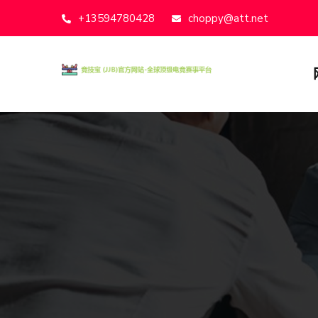
+13594780428
choppy@att.net