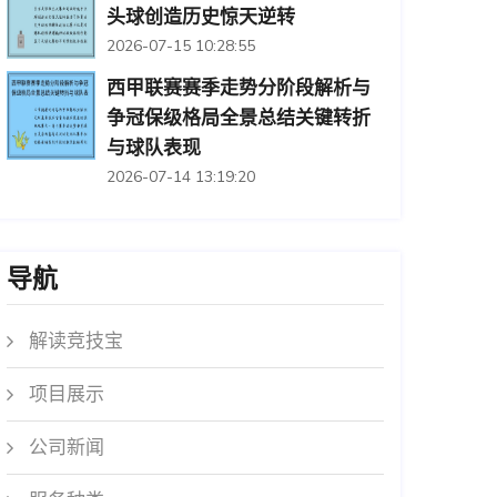
头球创造历史惊天逆转
2026-07-15 10:28:55
西甲联赛赛季走势分阶段解析与
争冠保级格局全景总结关键转折
与球队表现
2026-07-14 13:19:20
导航
解读竞技宝
项目展示
公司新闻