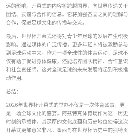
远的影响。开幕式的内容将跨越国界，向世界传递关于
团结、友谊与合作的信息。它将加强各国之间的理解与
合作，促进足球文化的传播与交流。
最后，世界杯开幕式还将对青少年足球的发展产生积极
影响。通过媒体的广泛传播，更多年轻人将被激励参与
到足球运动中来。作为一项全球性的体育运动，足球不
仅有助于促进身体健康，还能培养团队精神、合作意识
和社会责任感。这对全球足球的未来发展将起到积极推
动作用。
总结：
2026年世界杯开幕式的举办不仅是一次体育盛事，更
是一场全球文化的盛宴。阿兹特克体育场作为这一历史
时刻的承载体，其深厚的文化底蕴和历史地位使得这次
开幕式更加意义非凡。墨西哥在世界杯历史中的独特贡