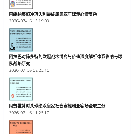
阿森纳英超冲冠失利最终屈居亚军球迷心情复杂
2026-07-16 13:19:03
阿拉巴对阵多特的欧冠战术博弈与价值深度解析体系影响与球
队战略研究
2026-07-16 12:21:41
阿劳霍补时头球绝杀皇家社会塞维利亚客场全取三分
2026-07-16 11:25:17