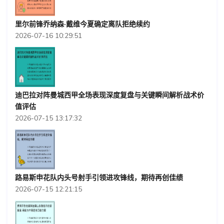
里尔前锋乔纳森·戴维今夏确定离队拒绝续约
2026-07-16 10:29:51
迪巴拉对阵曼城西甲全场表现深度复盘与关键瞬间解析战术价
值评估
2026-07-15 13:17:32
路易斯申花队内头号射手引领进攻锋线，期待再创佳绩
2026-07-15 12:21:15