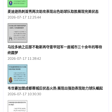
麦迪逊热刺首秀两次助攻表现出色助球队取胜展现完美状态
2026-07-17 12:25:44
马拉多纳之后那不勒斯再夺意甲冠军一座城市三十余年的等待
终圆梦
2026-07-17 11:28:42
韦世豪加盟成都蓉城后状态火热 展现出强劲表现助力球队崛起
2026-07-17 10:30:30