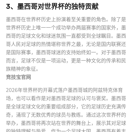
3、墨西哥对世界杯的独特贡献
墨西哥在世界杯历史上扮演着至关重要的角色。除了是
世界杯历史上唯一一个成功举办两届赛事的国家外，墨
西哥的足球文化和球迷氛围一直都受到全球瞩目。墨西
哥人民对足球的热情堪称世界之最，无论是国内联赛还
是国际赛事，墨西哥球迷的支持始终如一。对于墨西哥
而言，足球不仅是一项运动，更是一种文化的传承和民
族精神的象征。
竞技宝官网
2026年世界杯的开幕式落户墨西哥城的阿兹特克体育
场，也可以看作是对墨西哥足球的认可与褒奖。墨西哥
是全球足球文化的重要组成部分，它的足球历史充满传
奇，涌现了无数优秀的球员与教练。通过这次世界杯的
举办，墨西哥将再次站在世界的舞台上，展示其对足球
的独特理解与热爱。作为一个足球大国，墨西哥有着丰