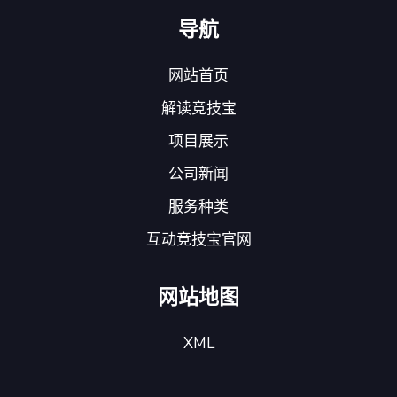
导航
网站首页
解读竞技宝
项目展示
公司新闻
服务种类
互动竞技宝官网
网站地图
XML