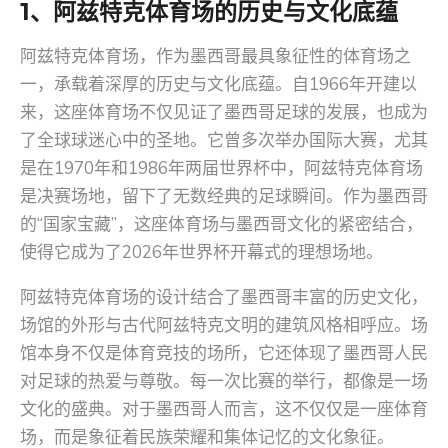
1、阿兹特克体育场的历史与文化底蕴
阿兹特克体育场，作为墨西哥最具象征性的体育场之
一，承载着深厚的历史与文化底蕴。自1966年开建以
来，这座体育场不仅见证了墨西哥足球的发展，也成为
了全球球迷心中的圣地。它曾多次举办国际大赛，尤其
是在1970年和1986年两届世界杯中，阿兹特克体育场
是决赛场地，留下了无数经典的足球瞬间。作为墨西哥
的“国家宝藏”，这座体育场与墨西哥文化的紧密结合，
使得它成为了2026年世界杯开幕式的理想场地。
阿兹特克体育场的设计结合了墨西哥丰富的历史文化，
场馆的外形与古代阿兹特克文明的建筑风格相呼应。场
馆本身不仅是体育竞技的场所，它还体现了墨西哥人民
对足球的热爱与尊敬。每一次比赛的举行，都像是一场
文化的盛典。对于墨西哥人而言，这不仅仅是一座体育
场，而是象征着民族荣耀和集体记忆的文化象征。