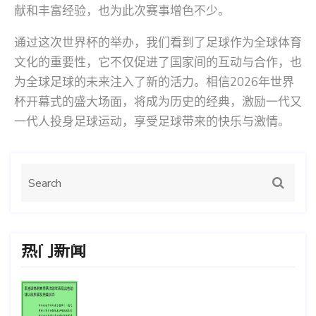
献和丰富经验，也为此次赛事增色不少。
通过这次世界杯的举办，我们看到了足球作为全球体育
文化的重要性，它不仅促进了国家间的互动与合作，也
为全球足球的未来注入了新的活力。相信2026年世界
杯开幕式的盛大场面，将成为历史的经典，激励一代又
一代人投身足球运动，享受足球带来的快乐与激情。
热门新闻