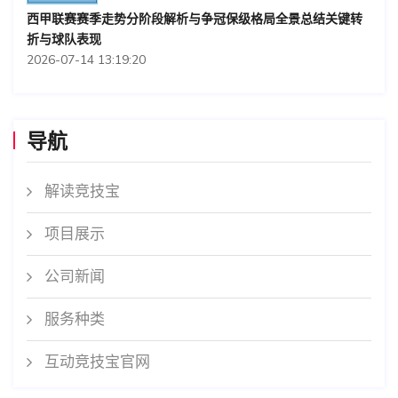
西甲联赛赛季走势分阶段解析与争冠保级格局全景总结关键转
折与球队表现
2026-07-14 13:19:20
导航
解读竞技宝
项目展示
公司新闻
服务种类
互动竞技宝官网