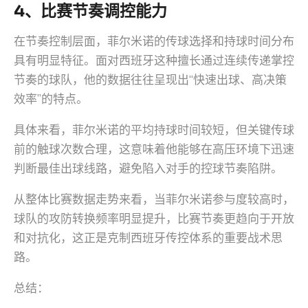
4、比赛节奏调控能力
在节奏控制层面，菲尔米诺的传球选择和持球时间分布
具有明显特征。面对西班牙这种擅长通过连续传递掌控
节奏的球队，他的数据往往呈现出“快速出球、高决策
效率”的特点。
具体来看，菲尔米诺的平均持球时间较短，但关键传球
前的触球次数合理，这意味着他能够在高压环境下迅速
判断最佳出球线路，避免陷入对手的控球节奏陷阱。
从整体比赛数据走势来看，当菲尔米诺参与度较高时，
球队的攻防转换频率明显提升，比赛节奏更趋向于开放
和对抗化，这正是克制西班牙传控体系的重要战术思
路。
总结：