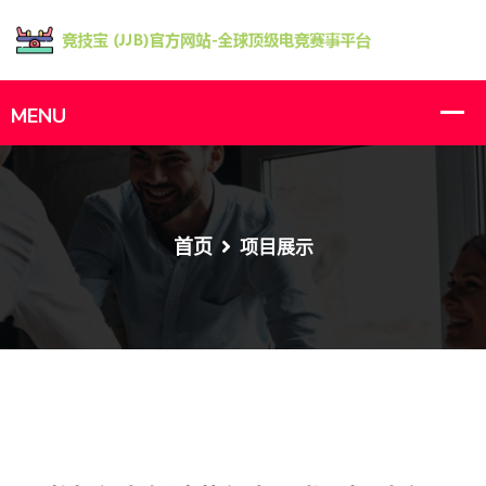
首页
项目展示