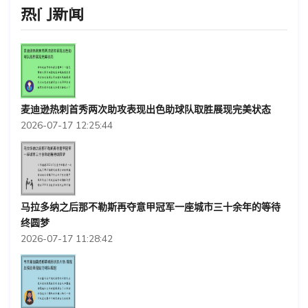
热门新闻
麦迪逊热刺首秀两次助攻表现出色助球队取胜展现完美状态
2026-07-17 12:25:44
马拉多纳之后那不勒斯再夺意甲冠军一座城市三十余年的等待
终圆梦
2026-07-17 11:28:42