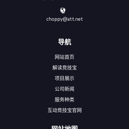
choppy@att.net
导航
网站首页
解读竞技宝
项目展示
公司新闻
服务种类
互动竞技宝官网