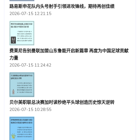
路易斯申花队内头号射手引领进攻锋线，期待再创佳绩
2026-07-15 12:21:15
费莱尼告别曼联加盟山东鲁能开启新篇章 再度为中国足球贡献
力量
2026-07-15 11:24:42
贝尔美职联总决赛加时读秒绝平头球创造历史惊天逆转
2026-07-15 10:28:55