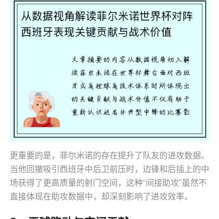
更重要的是，菲尔米诺的存在提升了队友的进攻数据。
当他回撤吸引西班牙中后卫前压时，边锋和后插上的中
场获得了更高质量的射门空间，这种“间接助攻”虽然不
直接体现在助攻数据中，却深刻影响了进攻效率。