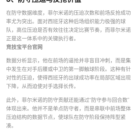
在防守数据维度，菲尔米诺的压迫次数和前场反抢成功
率尤为突出。面对西班牙这种后场组织能力极强的球
队，高位压迫是否有效往往决定比赛节奏，而菲尔米诺
正是这一体系中的关键执行者。
竞技宝平台官网
数据分析显示，他在前场的逼抢并非盲目冲刺，而是集
中发生在对手后腰或中卫的第一脚触球阶段。这种有针
对性的压迫，使得西班牙的出球成功率在局部区域出现
下降，从而迫使对手选择长传。
此外，菲尔米诺的防守贡献还能通过“防守参与回合数”
体现出来。他并不是单点防守者，而是串联中前场整体
压迫结构的数据节点，使球队在防守阶段保持阵型紧
凑。