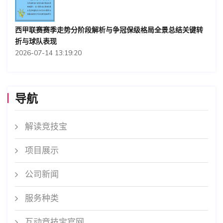
西甲联赛赛季走势分阶段解析与争冠保级格局全景总结关键转
折与球队表现
2026-07-14 13:19:20
导航
解读竞技宝
项目展示
公司新闻
服务种类
互动竞技宝官网