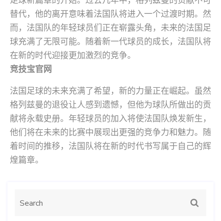
足球新篇章的开始。过去几年中，格列兹曼的贡献不可
替代，他的离开意味着法国队将进入一个过渡时期。然
而，法国队的年轻球员们正在崭露头角，未来的法国足
球充满了无限可能。随着新一代球员的成长，法国队将
在新的时代迎接更加激烈的竞争。
竞技宝官网
法国足球的未来充满了希望，新的力量正在崛起。虽然
格列兹曼的退役让人感到遗憾，但他为球队所做出的贡
献将永载史册。年轻球员的加入将使法国队焕发新生，
他们将在未来的比赛中展现出更强的竞争力和魅力。随
着时间的推移，法国队将在新的时代书写属于自己的辉
煌篇章。