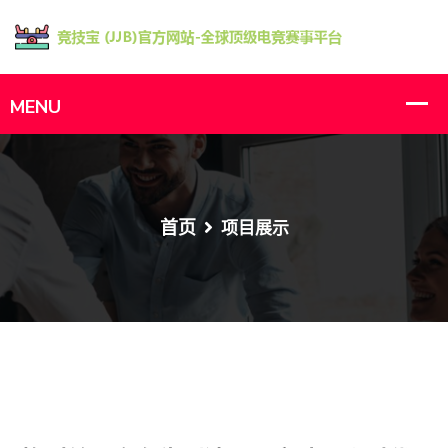
首页
项目展示