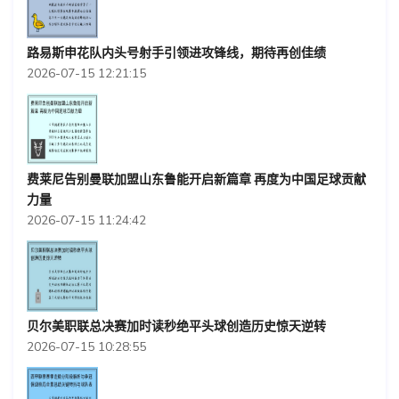
路易斯申花队内头号射手引领进攻锋线，期待再创佳绩
2026-07-15 12:21:15
费莱尼告别曼联加盟山东鲁能开启新篇章 再度为中国足球贡献
力量
2026-07-15 11:24:42
贝尔美职联总决赛加时读秒绝平头球创造历史惊天逆转
2026-07-15 10:28:55