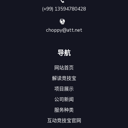
(+99) 13594780428
choppy@att.net
导航
网站首页
解读竞技宝
项目展示
公司新闻
服务种类
互动竞技宝官网