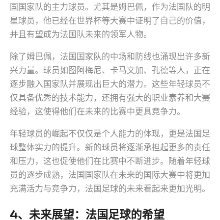
国国家队的主力球员。尤其是姆巴佩，作为法国队的明
星球员，他已经在世界杯等大赛中证明了自己的价值，
并且有望成为法国队未来的领军人物。
除了姆巴佩，法国国家队的中场和防线也涌现出许多新
兴力量。球员如图阿梅尼、卡马文加、孔德等人，正在
逐步融入国家队并展现出巨大的潜力。这些年轻球员不
仅具备优秀的技术能力，还拥有强大的职业素养和大赛
经验，这使得他们在未来的比赛中更具竞争力。
年轻球员的崛起不仅仅是个人能力的体现，更是法国足
球整体实力的提升。新的球员将逐渐承担起更多的责任
和压力，这也促使他们在比赛中不断进步。随着年轻球
员的逐步成熟，法国国家队在未来的国际大赛中将更加
充满活力与竞争力，法国足球的未来看起来更加光明。
4、未来展望：法国足球的希望