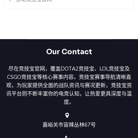
Our Contact
尽在竞技宝官网，覆盖DOTA2竞技宝、LOL竞技宝及
CSGO竞技宝等核心赛事内容。竞技宝赛事导航清晰直
观，为玩家提供全面的战队资讯与赛况更新，竞技宝资
讯平台则不断丰富你的电竞认知，让热爱更具深度与温
度。
嘉峪关市宙辣丛林67号