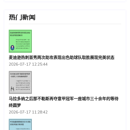
热门新闻
麦迪逊热刺首秀两次助攻表现出色助球队取胜展现完美状态
2026-07-17 12:25:44
马拉多纳之后那不勒斯再夺意甲冠军一座城市三十余年的等待
终圆梦
2026-07-17 11:28:42