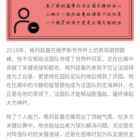
2018年，格列兹曼在俄罗斯世界杯上的表现堪称巅
峰。他不仅帮助法国队夺得了世界杯冠军，还在比赛中
贡献了关键进球和助攻。格列兹曼的表现不仅让法国球
迷为之自豪，更使他在国际足坛的地位得到了巩固。他
在比赛中的冷静和智慧使他成为法国队的定海神针，也
正是在他的带领下，法国队才能够战胜强敌，最终捧起
大力神杯。
除了个人能力，格列兹曼还展现出了领袖气质。在多次
关键比赛中，他总能站出来为球队解决问题。无论是在
对阵强队时的关键进球，还是在困难时刻为队友提供支