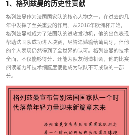
1、格列兹曼的历史性贡献
格列兹曼作为法国国家队的核心人物之一，在过去的几
年中发挥了至关重要的作用。从2016年欧洲杯开始，
格列兹曼就成为了法国队的进攻发动机，他的出色表现
帮助法国队成功进入决赛，尽管遗憾输给葡萄牙，但他
的个人表现仍然得到了全世界的认可。格列兹曼的技术
全面，不仅能够得分，还能为队友创造机会，他的比赛
阅读能力和技术细腻度使他成为球队不可或缺的一部
分。